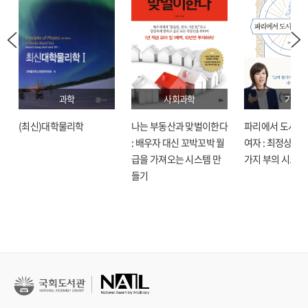
과학
사회과학
기술
(최신)대학물리학
나는 부동산과 맞벌이한다
파리에서 도시락
: 배우자 대신 꼬박꼬박 월
여자 : 최정상으로
급을 가져오는 시스템 만
가지 부의 시크릿
들기