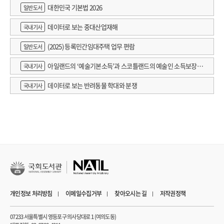
대한민국 기본법 2026
일반도서
데이터로 보는 중대산업재해
국내기사
(2025) 등록민간임대주택 업무 편람
일반도서
아일랜드의 ‘예술기본소득’과 스코틀랜드의 예술인 소득보장정
국내기사
책 논의
데이터로 보는 반려동물 학대와 분쟁
국내기사
개인정보 처리방침
이메일수집거부
찾아오시는 길
저작권정책
07233 서울특별시 영등포구 의사당대로 1 (여의도동)