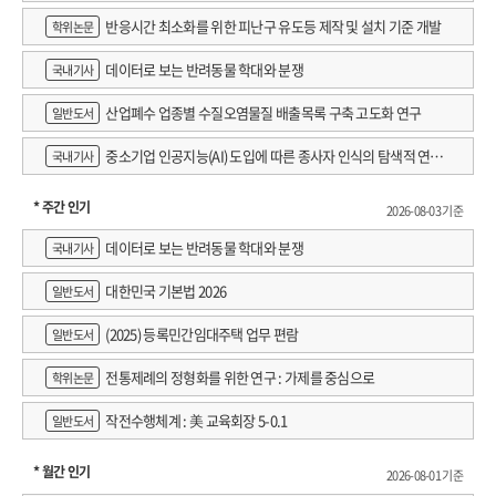
반응시간 최소화를 위한 피난구 유도등 제작 및 설치 기준 개발
학위논문
데이터로 보는 반려동물 학대와 분쟁
국내기사
산업폐수 업종별 수질오염물질 배출목록 구축 고도화 연구
일반도서
중소기업 인공지능(AI) 도입에 따른 종사자 인식의 탐색적 연구 :
국내기사
창원시 제조AI 프로그램 참가기업을 중심으로
* 주간 인기
2026-08-03 기준
데이터로 보는 반려동물 학대와 분쟁
국내기사
대한민국 기본법 2026
일반도서
(2025) 등록민간임대주택 업무 편람
일반도서
전통제례의 정형화를 위한 연구 : 가제를 중심으로
학위논문
작전수행체계 : 美 교육회장 5-0.1
일반도서
* 월간 인기
2026-08-01 기준