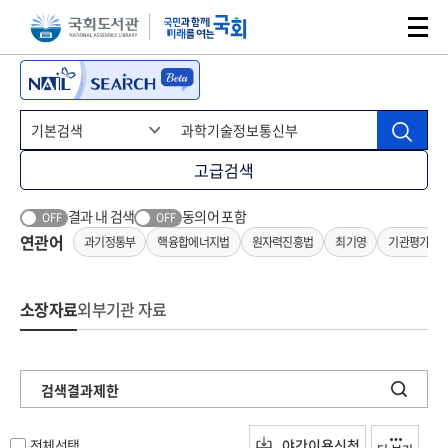
본문 바로가기
주메뉴 바로가기
고급검색
결과 내 검색
동의어 포함
OFF
OFF
연관어
과기정통부
핵융합에너지법
원자력진흥법
최기영
기관평가
소장자료
외부기관 자료
검색결과제한
전체선택
야간이용신청