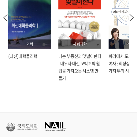
과학
사회과학
기술
(최신)대학물리학
나는 부동산과 맞벌이한다
파리에서 도시락
: 배우자 대신 꼬박꼬박 월
여자 : 최정상으로
급을 가져오는 시스템 만
가지 부의 시크릿
들기