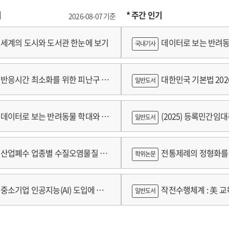
기
* 주간 인기
2026-08-07 기준
세계의 도시와 도서관 한눈에 보기
데이터로 보는 반려동
국내기사
쟁
반응시간 최소화를 위한 피난구 유
대한민국 기본법 202
일반도서
 및 설치 기준 개발
데이터로 보는 반려동물 학대와 분
(2025) 등록민간임
일반도서
람
산업폐수 업종별 수질오염물질 배
전통제례의 정형화를 
학위논문
구축 고도화 연구
가제를 중심으로
중소기업 인공지능(AI) 도입에 따
작전수행체계 : 美 교육
일반도서
 인식의 탐색적 연구 : 창원시 제조