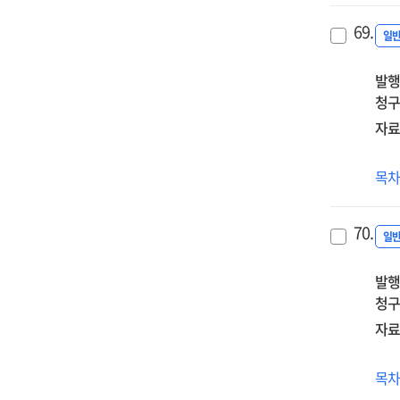
1급
69.
정
일
자
발행
(1기
청구
자료
유
목
·
초
70.
교
일
(원)
발행
장
청구
자
시
자료
·
도
(20
목
정
중