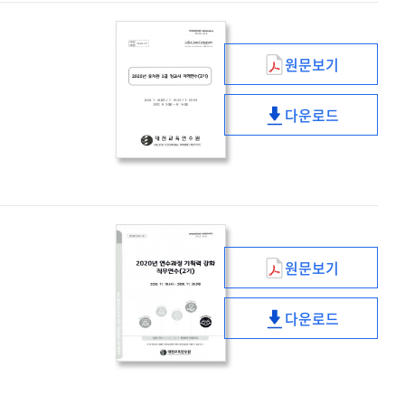
(1기)
교사
직무연수
(1기)
원문보기
(2020년)
유치원
다운로드
1급
(2020년)
정교사
유치원
자격연수
1급
(2기)
정교사
자격연수
(2기)
원문보기
(2020년)
연수과정
다운로드
기획력
(2020년)
강화
연수과정
직무연수
기획력
(2기)
강화