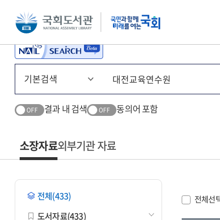
본문 바로가기
주메뉴 바로가기
결과 내 검색
동의어 포함
OFF
OFF
소장자료
외부기관 자료
전체(433)
전체선
도서자료(433)