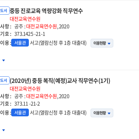
용예정자
중등 진로교육 역량강화 직무연수
무연수
반도서
대전교육연수원
사항 :
공주 :
대전교육연수원
, 2020
기호 :
373.1425 -21-1
이용 :
서고(열람신청 후 1층 대출대)
서울관
이용현황
등
차
로교육
량강화
(2020년) 중등 복직(예정)교사 직무연수(1기)
무연수
반도서
대전교육연수원
사항 :
공주 :
대전교육연수원
, 2020
기호 :
373.11 -21-2
이용 :
서고(열람신청 후 1층 대출대)
서울관
이용현황
20년)
차
등