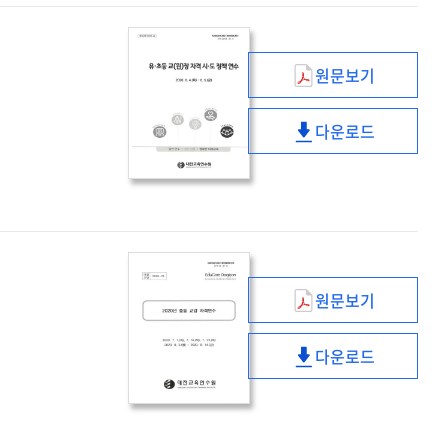
자격연수
(1기)
원문보기
유
·
다운로드
초등
유
교
·
(원)
초등
장
교
자격
(원)
시
장
·
자격
원문보기
도
시
(2020년)
정책
·
중등
연수
다운로드
도
교감
(2020년)
정책
자격연수
중등
연수
교감
자격연수