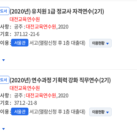
직
(2020년) 유치원 1급 정교사 자격연수(2기)
정)
반도서
사
대전교육연수원
사항 :
무연수
공주 :
대전교육연수원
, 2020
기호 :
)
371.12 -21-6
이용 :
서고(열람신청 후 1층 대출대)
서울관
이용현황
20년)
차
치원
(2020년) 연수과정 기획력 강화 직무연수(2기)
교사
반도서
격연수
대전교육연수원
사항 :
)
공주 :
대전교육연수원
, 2020
기호 :
371.2 -21-8
이용 :
서고(열람신청 후 1층 대출대)
서울관
이용현황
20년)
차
수과정