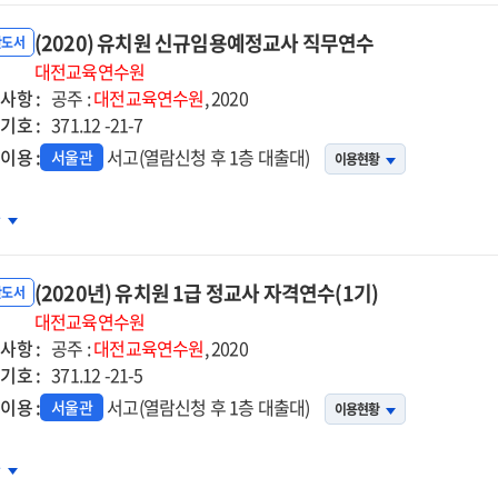
획력
(2020) 유치원 신규임용예정교사 직무연수
화
반도서
무연수
대전교육연수원
사항 :
)
공주 :
대전교육연수원
, 2020
기호 :
371.12 -21-7
이용 :
서고(열람신청 후 1층 대출대)
서울관
이용현황
20)
차
치원
규임용예정교사
(2020년) 유치원 1급 정교사 자격연수(1기)
무연수
반도서
대전교육연수원
사항 :
공주 :
대전교육연수원
, 2020
기호 :
371.12 -21-5
이용 :
서고(열람신청 후 1층 대출대)
서울관
이용현황
20년)
차
치원