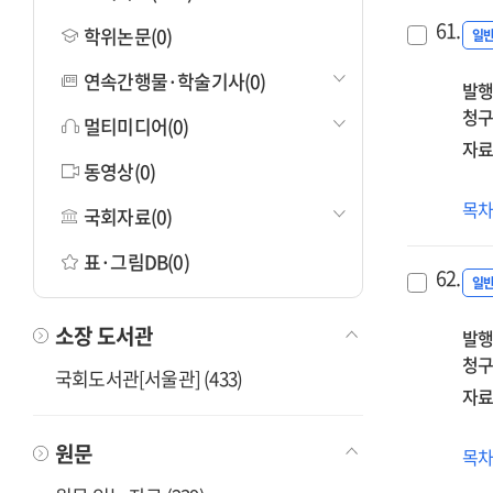
61.
학위논문(0)
일
연속간행물·학술기사(0)
발행
청구
멀티미디어(0)
자료
동영상(0)
(20
목
국회자료(0)
중
신
표·그림DB(0)
62.
예
일
직
소장 도서관
발행
청구
국회도서관[서울관] (433)
자료
원문
(20
목
교