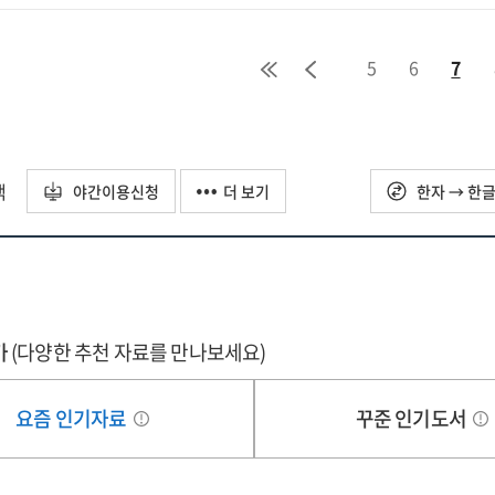
수
감
격연수
5
6
7
택
야간이용신청
더 보기
한자 → 한
가
(다양한 추천 자료를 만나보세요)
요즘 인기자료
꾸준 인기도서