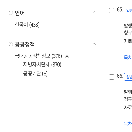
복
65.
(예
일
언어
교
한국어 (433)
발행
직
청구
(1기
자료
공공정책
국내공공정책정보 (376)
(20
목
유
- 지방자치단체 (370)
1급
- 공공기관 (6)
66.
정
일
자
발행
(2기
청구
자료
(20
목
연