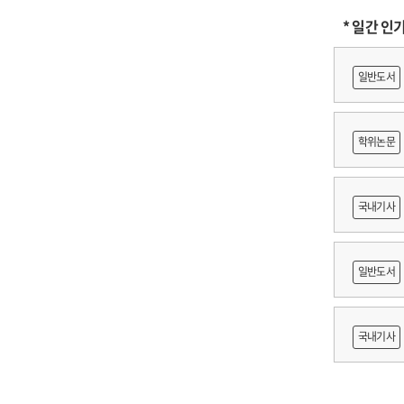
* 일간 인
일반도서
학위논문
도등 제작
국내기사
쟁
일반도서
출목록 
국내기사
른 종사자