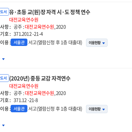
유·초등 교(원)장 자격 시·도 정책 연수
교사
반도서
격연수
대전교육연수원
사항 :
)
공주 :
대전교육연수원
, 2020
기호 :
371.2012 -21-4
이용 :
서고(열람신청 후 1층 대출대)
서울관
이용현황
차
등
(2020년) 중등 교감 자격연수
반도서
대전교육연수원
사항 :
공주 :
대전교육연수원
, 2020
기호 :
격
371.12 -21-8
이용 :
서고(열람신청 후 1층 대출대)
서울관
이용현황
20년)
차
책
등