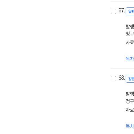
기
67.
강
일
직
발행
(2기
청구
자료
(20
목
유
신
68.
직
일
발행
청구
자료
(20
목
유