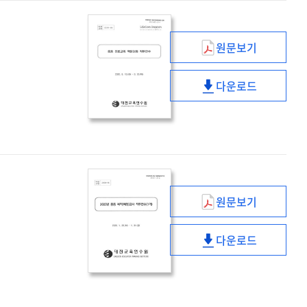
원문보기
중등
진로교육
다운로드
역량강화
중등
직무연수
진로교육
역량강화
직무연수
원문보기
(2020년)
중등
다운로드
복직
(2020년)
(예정)
중등
교사
복직
직무연수
(예정)