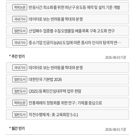
반응시간 최소화를 위한 피난구 유도등 제작 및 설치 기준 개발
학위논문
데이터로 보는 반려동물 학대와 분쟁
국내기사
산업폐수 업종별 수질오염물질 배출목록 구축 고도화 연구
일반도서
중소기업 인공지능(AI) 도입에 따른 종사자 인식의 탐색적 연구 :
국내기사
창원시 제조AI 프로그램 참가기업을 중심으로
* 주간 인기
2026-08-03 기준
데이터로 보는 반려동물 학대와 분쟁
국내기사
대한민국 기본법 2026
일반도서
(2025) 등록민간임대주택 업무 편람
일반도서
전통제례의 정형화를 위한 연구 : 가제를 중심으로
학위논문
작전수행체계 : 美 교육회장 5-0.1
일반도서
* 월간 인기
2026-08-01 기준