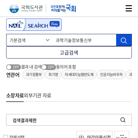
본문 바로가기
주메뉴 바로가기
고급검색
결과 내 검색
동의어 포함
OFF
OFF
연관어
과기정통부
최기영
차세대지능형반도체
인공지능바우처
과기
소장자료
외부기관 자료
검색결과제한
전체선택
야간이용신청