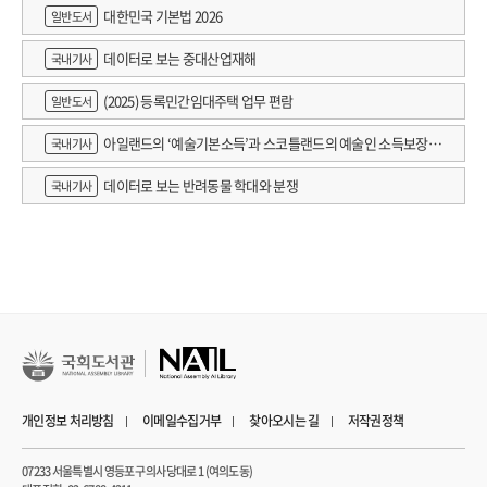
대한민국 기본법 2026
일반도서
데이터로 보는 중대산업재해
국내기사
(2025) 등록민간임대주택 업무 편람
일반도서
아일랜드의 ‘예술기본소득’과 스코틀랜드의 예술인 소득보장정
국내기사
책 논의
데이터로 보는 반려동물 학대와 분쟁
국내기사
개인정보 처리방침
이메일수집거부
찾아오시는 길
저작권정책
07233 서울특별시 영등포구 의사당대로 1 (여의도동)