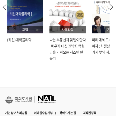
과학
사회과학
기술
(최신)대학물리학
나는 부동산과 맞벌이한다
파리에서 도시락
: 배우자 대신 꼬박꼬박 월
여자 : 최정상으로
급을 가져오는 시스템 만
가지 부의 시크릿
들기
개인정보 처리방침
이메일수집거부
찾아오시는 길
저작권정책