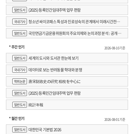
(2025) 등록민간임대주택 업무 편람
일반도서
청소년 싸이코패스 특성과 진로성숙의 관계에서 미래시간전망
국내기사
의 매개효과
국민연금기금운용위원회의 주요의제와 논의과정 분석 : 공개 회
일반도서
의록을 중심으로
* 주간 인기
2026-08-10 기준
세계의 도시와 도서관 한눈에 보기
일반도서
데이터로 보는 반려동물 학대와 분쟁
국내기사
唐宋財政史の硏究 租稅を中心に
학위논문
(2025) 등록민간임대주택 업무 편람
일반도서
統計年報
일반도서
* 월간 인기
2026-08-01 기준
대한민국 기본법 2026
일반도서