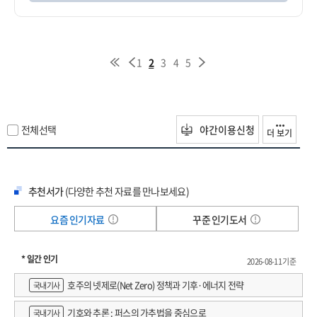
1
2
3
4
5
전체선택
야간이용신청
더 보기
추천서가
(다양한 추천 자료를 만나보세요)
요즘 인기자료
꾸준 인기도서
* 일간 인기
2026-08-11 기준
호주의 넷제로(Net Zero) 정책과 기후·에너지 전략
국내기사
기호와 추론 : 퍼스의 가추법을 중심으로
국내기사