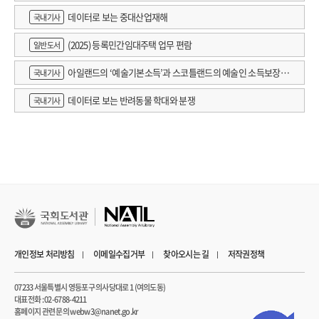
데이터로 보는 중대산업재해
국내기사
(2025) 등록민간임대주택 업무 편람
일반도서
아일랜드의 ‘예술기본소득’과 스코틀랜드의 예술인 소득보장정
국내기사
책 논의
데이터로 보는 반려동물 학대와 분쟁
국내기사
개인정보 처리방침
이메일수집거부
찾아오시는 길
저작권정책
07233 서울특별시 영등포구 의사당대로 1 (여의도동)
대표전화 : 02-6788-4211
홈페이지 관련 문의 webw3@nanet.go.kr