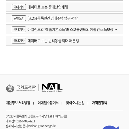
데이터로 보는 중대산업재해
국내기사
(2025) 등록민간임대주택 업무 편람
일반도서
아일랜드의 ‘예술기본소득’과 스코틀랜드의 예술인 소득보장정
국내기사
책 논의
데이터로 보는 반려동물 학대와 분쟁
국내기사
개인정보 처리방침
이메일수집거부
찾아오시는 길
저작권정책
07233 서울특별시 영등포구 의사당대로 1 (여의도동)
대표전화 : 02-6788-4211
홈페이지 관련 문의 webw3@nanet.go.kr