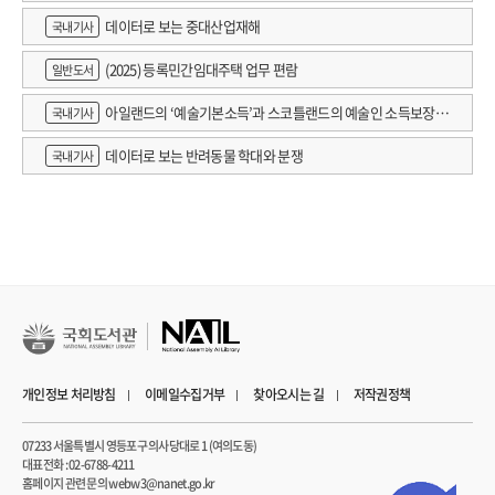
데이터로 보는 중대산업재해
국내기사
(2025) 등록민간임대주택 업무 편람
일반도서
아일랜드의 ‘예술기본소득’과 스코틀랜드의 예술인 소득보장정
국내기사
책 논의
데이터로 보는 반려동물 학대와 분쟁
국내기사
개인정보 처리방침
이메일수집거부
찾아오시는 길
저작권정책
07233 서울특별시 영등포구 의사당대로 1 (여의도동)
대표전화 : 02-6788-4211
홈페이지 관련 문의 webw3@nanet.go.kr