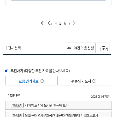
3
4
5
6
7
전체선택
야간이용신청
더 보기
추천서가
(다양한 추천 자료를 만나보세요)
요즘 인기자료
꾸준 인기도서
* 일간 인기
2026-08-08 기준
세계의 도시와 도서관 한눈에 보기
일반도서
목포 근대역사문화공간 내 근대건축문화재 기록화보고서
일반도서