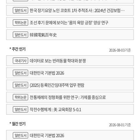
한국 장기요양 노인 코호트 1차 추적조사 : 2024년 건강보험연
일반도서
구원 정규연구보고서
조선 후기 문예에 보이는 '몸의 욕망 긍정' 양상 연구
학위논문
韓國電氣百年史
일반도서
* 주간 인기
2026-08-03 기준
데이터로 보는 반려동물 학대와 분쟁
국내기사
대한민국 기본법 2026
일반도서
(2025) 등록민간임대주택 업무 편람
일반도서
전통제례의 정형화를 위한 연구 : 가제를 중심으로
학위논문
작전수행체계 : 美 교육회장 5-0.1
일반도서
* 월간 인기
2026-08-01 기준
대한민국 기본법 2026
일반도서