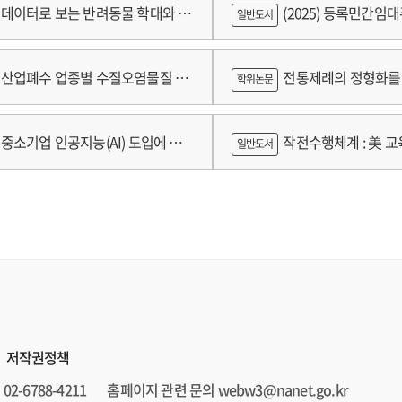
 및 설치 기준 개발
데이터로 보는 반려동물 학대와 분
(2025) 등록민간임
일반도서
람
산업폐수 업종별 수질오염물질 배
전통제례의 정형화를 
학위논문
구축 고도화 연구
가제를 중심으로
중소기업 인공지능(AI) 도입에 따
작전수행체계 : 美 교육
일반도서
 인식의 탐색적 연구 : 창원시 제조
로그램 참가기업을 중심으로
저작권정책
02-6788-4211
홈페이지 관련 문의 webw3@nanet.go.kr