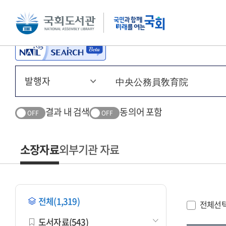
본문 바로가기
주메뉴 바로가기
결과 내 검색
동의어 포함
OFF
OFF
소장자료
외부기관 자료
전체(1,319)
전체선
도서자료(543)