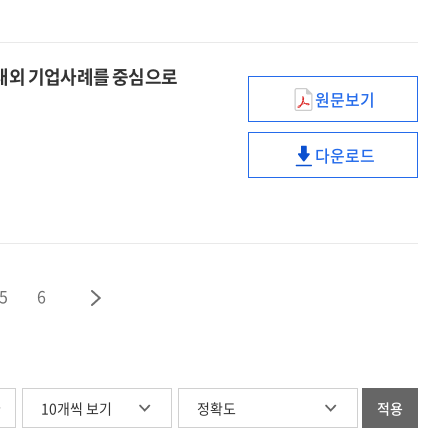
엿본다
교육의
:
미래를
온디맨드
엿본다
와 국내외 기업사례를 중심으로
쇼핑
:
원문보기
스마트워크
(On
온디맨드
시대,
demand),
쇼핑
다운로드
Smart
제로클릭
스마트워크
(On
HRD를
(Zero
시대,
demand),
論하다
click),
Smart
제로클릭
:
언택트
HRD를
(Zero
ATD
(Untact)
論하다
click),
2019와
:
언택트
5
6
국내외
ATD
(Untact)
기업사례를
2019와
중심으로
국내외
기업사례를
중심으로
글
적용