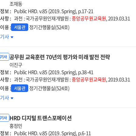
조재동
정보 :
Public HRD. v.85 (2019. Spring), p.17-21
사항 :
과천 : 국가공무원인재개발원 :
중앙공무원교육원
, 2019.03.31
이용 :
정기간행물실(524호)
서울관
치業
호기사
국형
공무원 교육훈련 70년의 평가와 미래 발전 전략
노디그리
내기사
이진구
정보 :
Public HRD. v.85 (2019. Spring), p.38-41
사항 :
과천 : 국가공무원인재개발원 :
중앙공무원교육원
, 2019.03.31
이용 :
정기간행물실(524호)
서울관
무원
호기사
육훈련
년의
HRD 디지털 트랜스포메이션
가와
내기사
래
홍정민
정보 :
전
Public HRD. v.85 (2019. Spring), p.6-11