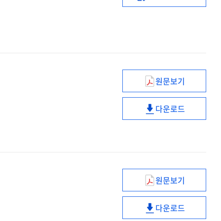
HRD
디지털
트랜스포메이션
원문보기
신임
국가공무원인재
다운로드
박춘란
신임
[인터뷰]
국가공무원인재
박춘란
[인터뷰]
원문보기
밀레니얼
세대의
다운로드
이해와
밀레니얼
맞춤형