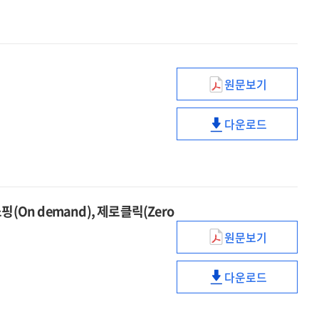
세대의
교육
이해와
방향
맞춤형
교육
방향
원문보기
SF영화로
보는
다운로드
IT의
SF영화로
미래
보는
IT의
미래
On demand), 제로클릭(Zero
원문보기
리테일
서비스
다운로드
전략에서
리테일
교육의
서비스
미래를
전략에서