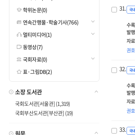
31.
학위논문(0)
국
연속간행물·학술기사(766)
수록
발행
멀티미디어(1)
자료
동영상(7)
좋
권
삶
국회자료(0)
사
32.
사
국
표·그림DB(2)
것
수록
소장 도서관
발행
자료
국회도서관[서울관] (1,319)
변
권
국회부산도서관[부산관] (19)
감
깨
33.
국
원문