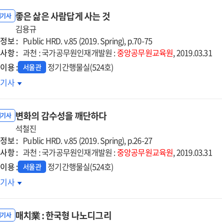
좋은 삶은 사람답게 사는 것
내기사
김용규
정보 :
Public HRD. v.85 (2019. Spring), p.70-75
사항 :
과천 : 국가공무원인재개발원 :
중앙공무원교육원
, 2019.03.31
이용 :
정기간행물실(524호)
서울관
은
호기사
은
람답게
변화의 감수성을 깨단하다
는
내기사
석철진
정보 :
Public HRD. v.85 (2019. Spring), p.26-27
사항 :
과천 : 국가공무원인재개발원 :
중앙공무원교육원
, 2019.03.31
이용 :
정기간행물실(524호)
서울관
화의
호기사
수성을
단하다
매치業 : 한국형 나노디그리
내기사