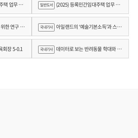
대주택 업무 편
(2025) 등록민간임대주택 업무 편
일반도서
람
위한 연구 :
아일랜드의 ‘예술기본소득’과 스코
국내기사
틀랜드의 예술인 소득보장정책 논의
회장 5-0.1
데이터로 보는 반려동물 학대와 분
국내기사
쟁