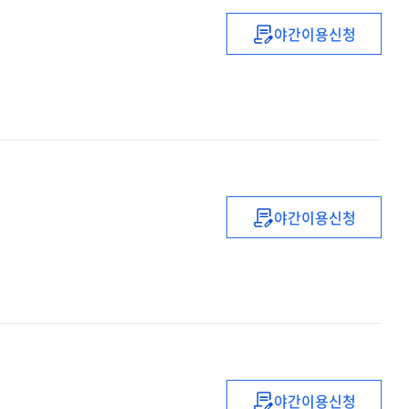
야간이용신청
매치業
:
한국형
나노디그리
야간이용신청
공무원
교육훈련
70년의
평가와
미래
발전
전략
야간이용신청