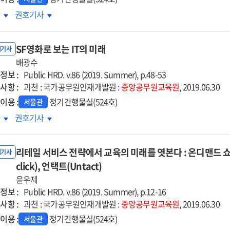
레니얼
밀레니얼
차
권호기사
대의
세대의
해와
이해와
SF영화로 보는 IT의 미래
춤형
맞춤형
내기사
육
배광수
교육
정보 :
향
방향
Public HRD. v.86 (2019. Summer), p.48-53
사항 :
과천 : 국가공무원인재개발원 :
중앙공무원교육원
, 2019.06.30
이용 :
정기간행물실(524호)
서울관
영화로
SF영화로
차
권호기사
는
보는
의
IT의
리테일 서비스 전략에서 교육의 미래를 엿본다 : 온디맨드 쇼핑(
래
미래
내기사
click), 언택트(Untact)
윤우제
정보 :
Public HRD. v.86 (2019. Summer), p.12-16
사항 :
과천 : 국가공무원인재개발원 :
중앙공무원교육원
, 2019.06.30
이용 :
정기간행물실(524호)
서울관