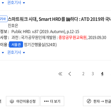
테일
리테일
차
권호기사
비스
서비스
략에서
전략에서
스마트워크 시대, Smart HRD를 論하다 : ATD 2019
육의
교육의
내기사
래를
진호은
미래를
정보 :
본다
엿본다
Public HRD. v.87 (2019. Autumn), p.12-15
사항 :
:
과천 : 국가공무원인재개발원 :
중앙공무원교육원
, 2019.09.30
디맨드
온디맨드
이용 :
정기간행물실(524호)
서울관
핑
쇼핑
마트워크
스마트워크
차
권호기사
(On
,
시대,
and),
demand),
art
Smart
로클릭
제로클릭
D를
HRD를
ro
(Zero
2
3
4
하다
論하다
k),
click),
:
택트
언택트
D
ATD
tact)
(Untact)
19와
2019와
내외
국내외
택
야간이용신청
더 보기
한자 → 한
업사례를
기업사례를