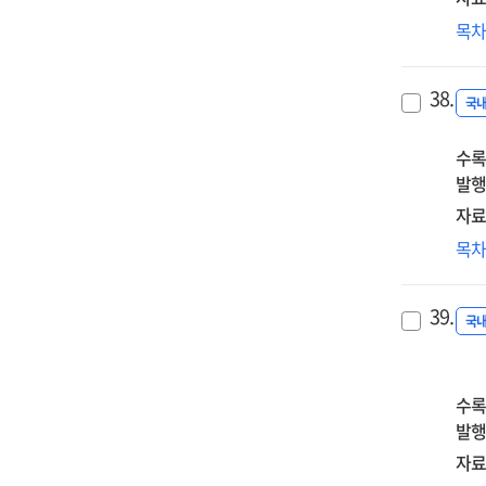
밀
목
세
이
38.
맞
국
교
수록
방
발행
자료
SF
목
보
IT
39.
미
국
수록
발행
자료