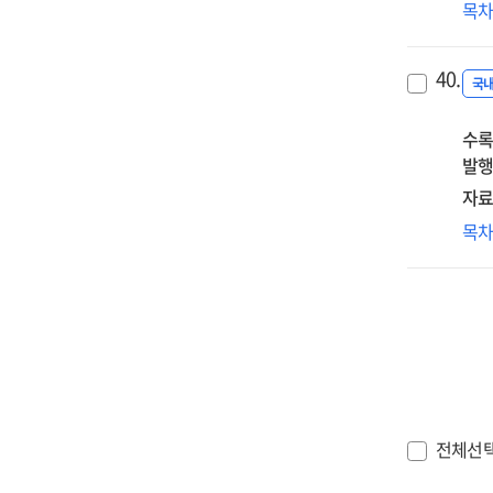
리
목
서
전
40.
교
국
미
수록
엿
발행
:
온
자료
쇼
스
목
(On
시대
dem
Sm
제
HR
(Ze
論
clic
:
언
AT
(Un
20
국
전체선
기