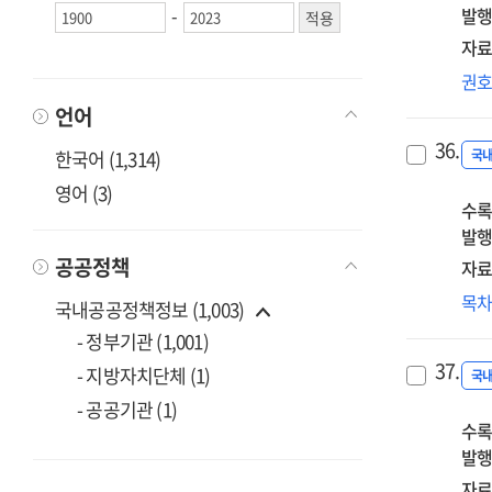
-
발행
전
자료
HR
권
디
언어
트
36.
한국어 (1,314)
국
영어 (3)
수록
발행
공공정책
자료
신
목
국내공공정책정보 (1,003)
국
- 정부기관 (1,001)
박
37.
- 지방자치단체 (1)
[인
국
- 공공기관 (1)
수록
발행
자료