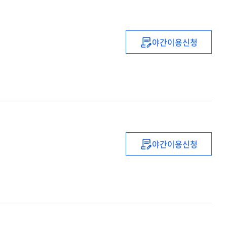
야간이용신청
좋은
삶은
사람답게
사는
것
야간이용신청
변화의
감수성을
깨단하다