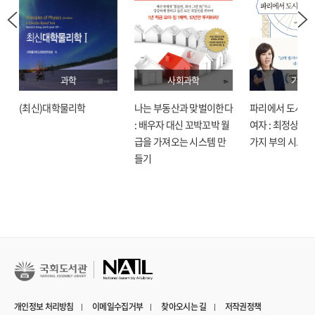
과학
사회과학
기술
(최신)대학물리학
나는 부동산과 맞벌이한다
파리에서 도시락
: 배우자 대신 꼬박꼬박 월
여자 : 최정상으로
급을 가져오는 시스템 만
가지 부의 시크릿
들기
개인정보 처리방침
이메일수집거부
찾아오시는 길
저작권정책