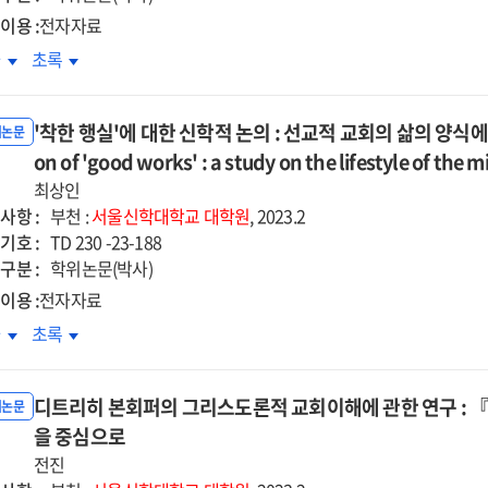
·
이용 :
전자자료
교의
선교의
애인활동지원사의
장애인활동지원사의
차
초록
점으로
관점으로
정노동이
감정노동이
직의도에
이직의도에
'착한 행실'에 대한 신학적 논의 : 선교적 교회의 삶의 양식에 관한 연
치는
미치는
위논문
향
on of 'good works' : a study on the lifestyle of the 
영향
:
최상인
무스트레스와
직무스트레스와
사항 :
부천 :
서울신학대학교
대학원
, 2023.2
무소진의
직무소진의
기호 :
TD 230 -23-188
차적
순차적
구분 :
학위논문(박사)
개효과를
매개효과를
이용 :
전자자료
심으로
중심으로
한
'착한
차
초록
'에
행실'에
한
대한
디트리히 본회퍼의 그리스도론적 교회이해에 관한 연구 :
학적
신학적
위논문
의
을 중심으로
논의
:
전진
교적
선교적