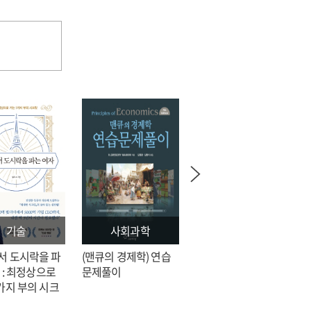
기술
사회과학
문학
서 도시락을 파
(맨큐의 경제학) 연습
전지적 독자 시점 = 싱
 : 최정상으로
문제풀이
숑 장편소설
가지 부의 시크