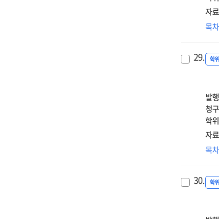
·
자료
선
장
목
관
감
이
29.
미
학
영
:
직
발행
직
청구
순
학위
매
자료
중
'착
목
행실
대
30.
신
학
논
:
선