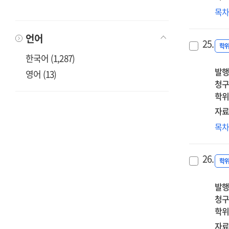
서
조
목
on
매
로
Na
중
(G.
Juji
언어
25.
Ros
학
한국어 (1,287)
의
발행
관
영어 (13)
청구
편
학위
「Pe
Mes
자료
Sol
어
목
에
심
관
소
연
26.
출
학
미
발행
영
청구
관
학위
탐
자료