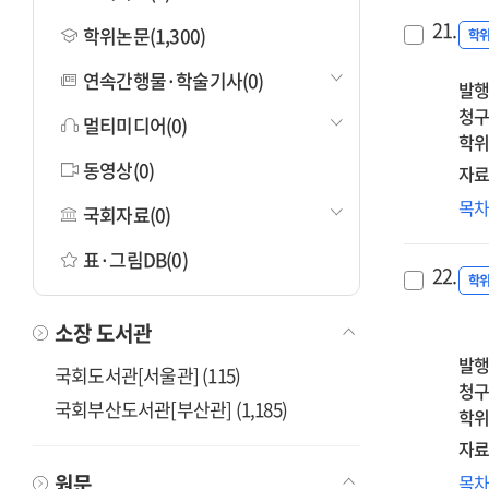
21.
학위논문(1,300)
학
연속간행물·학술기사(0)
발행
청구
멀티미디어(0)
학위
동영상(0)
자료
존
목
국회자료(0)
웨
성
표·그림DB(0)
22.
이
학
실
소장 도서관
관
역
발행
국회도서관[서울관] (115)
연
청구
국회부산도서관[부산관] (1,185)
:
학위
변
자료
발
초
원문
목