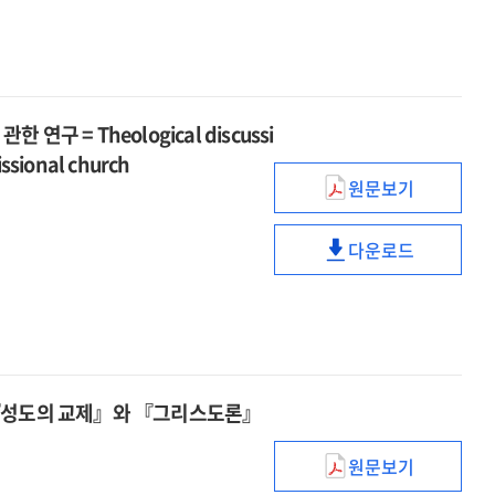
미치는
감정노동이
관점으로
영향
이직의도에
:
미치는
직무스트레스와
영향
직무소진의
:
구 = Theological discussi
순차적
직무스트레스와
매개효과를
missional church
직무소진의
중심으로
원문보기
순차적
'착한
매개효과를
행실'에
중심으로
다운로드
대한
'착한
신학적
행실'에
논의
대한
:
신학적
선교적
논의
교회의
:
 『성도의 교제』와 『그리스도론』
삶의
선교적
양식에
교회의
관한
원문보기
삶의
디트리히
연구