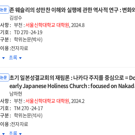
존 웨슬리의 성만찬 이해와 실행에 관한 역사적 연구 : 변화
위논문
김성수
사항 :
부천 :
서울신학대학교
대학원
, 2024.8
기호 :
TD 270 -24-19
구분 :
학위논문(박사)
이용 :
전자자료
존
차
초록
슬리의
웨슬리의
만찬
성만찬
초기 일본성결교회의 재림론 : 나카다 주지를 중심으로 = Doctrine
해와
이해와
위논문
행에
early Japanese Holiness Church : focused on Nakada
실행에
한
관한
남하현
사적
역사적
사항 :
부천 :
서울신학대학교
대학원
, 2024.2
구
연구
기호 :
TM 270 -24-17
:
구분 :
학위논문(석사)
화와
변화와
이용 :
전자자료
전을
발전을
기
초기
차
초록