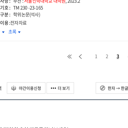
사항 :
부천 :
서울신학대학교
대학원
, 2023.2
회의
교회의
기호 :
TM 230 -23-165
의
삶의
구분 :
학위논문(석사)
식에
양식에
이용 :
전자자료
한
관한
트리히
디트리히
차
초록
구
연구
회퍼의
본회퍼의
=
리스도론적
그리스도론적
ological
Theological
회이해에
교회이해에
cussion
discussion
1
2
3
한
관한
of
구
연구
od
'good
:
ks'
works'
성도의
『성도의
:
제』
교제』
택
야간이용신청
더 보기
한자 → 한
a
와
dy
study
그리스도론』
『그리스도론』
on
을
the
심으로
중심으로
style
lifestyle
of