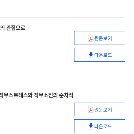
대한
학교사회복지
내러티브
경험에
탐구
대한
내러티브
교의 관점으로
탐구
원문보기
교회성장을
위한
다운로드
교회음악의
교회성장을
필요성
위한
연구
교회음악의
:
필요성
예배
연구
·
:
 직무스트레스와 직무소진의 순차적
교육
예배
·
·
원문보기
장애인활동지원
선교의
교육
감정노동이
관점으로
·
다운로드
이직의도에
장애인활동지원
선교의