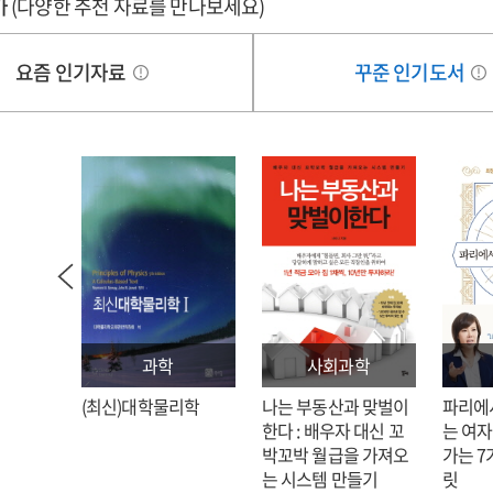
가
(다양한 추천 자료를 만나보세요)
the
sional
missional
rch
church
요즘 인기자료
꾸준 인기도서
과학
사회과학
: 김호
(최신)대학물리학
나는 부동산과 맞벌이
파리에
한다 : 배우자 대신 꼬
는 여자
박꼬박 월급을 가져오
가는 7
는 시스템 만들기
릿