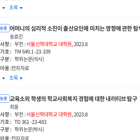
비스품질의
서비스품질의
아키노
조아키노
차
초록
on
개효과를
매개효과를
시니
로시니
kada
Nakada
심으로
중심으로
(G.
Juji
어머니의 심리적 소진이 출산요인에 미치는 영향에 관한 
sini)
Rossini)
위논문
송효진
의
사항 :
현악
관현악
부천 :
서울신학대학교
대학원
, 2023.8
기호 :
성
편성
TM 649.1 -23-109
구분 :
tite
「Petite
학위논문(석사)
se
Messe
이용 :
전자자료
ennelle」
Solennelle」
머니의
어머니의
차
초록
에
리적
심리적
한
관한
진이
소진이
구
연구
교육소외 학생의 학교사회복지 경험에 대한 내러티브 탐구
산요인에
출산요인에
위논문
치는
최웅
미치는
사항 :
향에
영향에
부천 :
서울신학대학교
대학원
, 2023.8
기호 :
한
관한
TD 361 -23-483
구분 :
색연구
탐색연구
학위논문(박사)
이용 :
전자자료