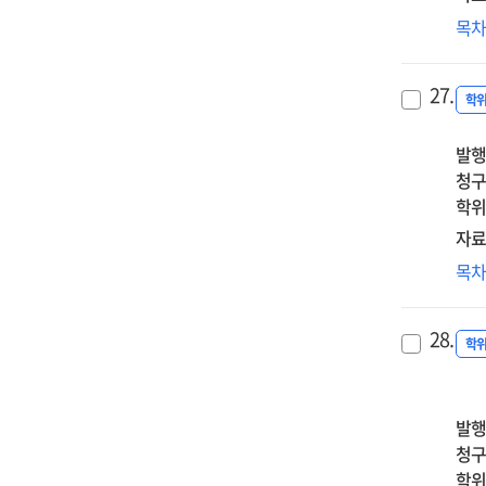
교
목
학
학
27.
경
학
대
발행
내
청구
탐
학위
자료
교
목
위
교
28.
필
학
연
:
예
발행
·
청구
교
학위