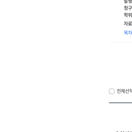
발행
교
청구
삶
학위
양
자료
관
디
목
연
본
=
그
The
교
dis
관
of
연
'go
:
wor
『
:
교
전체선
a
와
stu
『
on
을
the
중
life
of