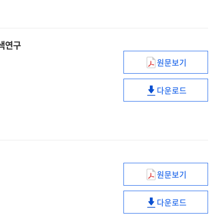
Juji
의
(G.
관현악
Rossini)
편성
의
「Petite
관현악
탐색연구
Messe
편성
원문보기
Solennelle」
「Petite
어머니의
에
Messe
심리적
관한
다운로드
Solennelle」
소진이
어머니의
연구
에
출산요인에
심리적
관한
미치는
소진이
연구
영향에
출산요인에
관한
미치는
탐색연구
영향에
관한
원문보기
탐색연구
교육소외
학생의
다운로드
학교사회복지
교육소외
경험에
학생의