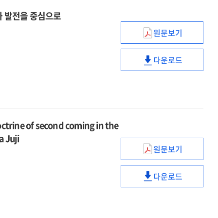
와 발전을 중심으로
원문보기
존
웨슬리의
다운로드
성만찬
존
이해와
웨슬리의
실행에
성만찬
관한
이해와
역사적
실행에
연구
관한
 of second coming in the
:
역사적
 Juji
변화와
연구
원문보기
초기
발전을
:
일본성결교회의
중심으로
변화와
다운로드
재림론
초기
발전을
:
일본성결교회의
중심으로
나카다
재림론
주지를
: