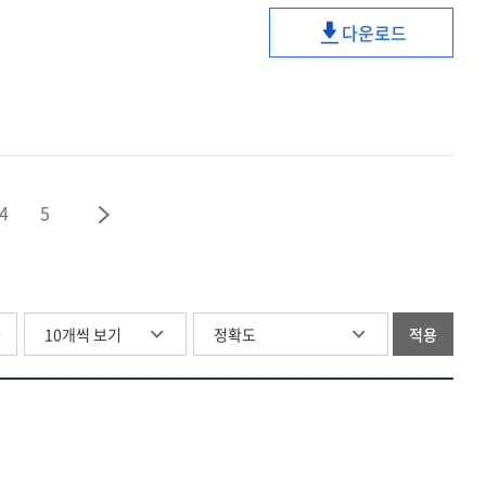
양식에
본회퍼의
=
관한
다운로드
그리스도론적
디트리히
Theological
연구
교회이해에
본회퍼의
discussion
=
관한
그리스도론적
of
Theological
연구
교회이해에
'good
discussion
:
관한
works'
of
『성도의
연구
:
'good
교제』
:
a
4
5
works'
와
『성도의
study
:
『그리스도론』
교제』
on
a
을
와
the
study
중심으로
『그리스도론』
lifestyle
on
을
of
글
적용
the
중심으로
the
lifestyle
missional
of
church
the
missional
church