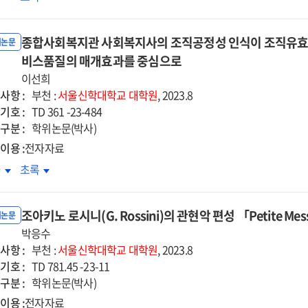
심으로
중심으로
본성결교회의
일본성결교회의
림론
재림론
종합사회복지관 사회복지사의 조직공정성 인식이 조직유효성
:
위논문
카다
비스품질의 매개효과를 중심으로
나카다
지를
주지를
이선희
심으로
중심으로
사항 :
부천 :
서울신학대학교
대학원
, 2023.8
=
기호 :
TD 361 -23-484
trine
Doctrine
구분 :
학위논문(박사)
of
이용 :
전자자료
ond
second
합사회복지관
종합사회복지관
차
초록
ming
coming
회복지사의
사회복지사의
in
직공정성
조직공정성
the
조아키노 로시니(G. Rossini)의 관현악 편성 「Petite Mes
식이
인식이
위논문
ly
early
직유효성에
박응수
조직유효성에
anese
Japanese
사항 :
치는
미치는
부천 :
서울신학대학교
대학원
, 2023.8
iness
Holiness
기호 :
향
영향
TD 781.45 -23-11
rch
Church
구분 :
:
학위논문(박사)
:
신행동과
혁신행동과
이용 :
전자자료
used
focused