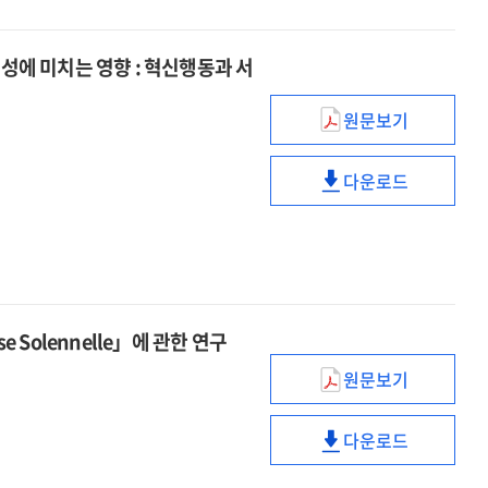
중심으로
나카다
=
주지를
에 미치는 영향 : 혁신행동과 서
Doctrine
중심으로
of
=
second
원문보기
Doctrine
종합사회복지관
coming
of
사회복지사의
in
second
다운로드
조직공정성
종합사회복지관
the
coming
인식이
사회복지사의
early
in
조직유효성에
조직공정성
Japanese
the
미치는
인식이
Holiness
early
영향
조직유효성에
Church
Japanese
:
미치는
:
Holiness
se Solennelle」에 관한 연구
혁신행동과
영향
focused
Church
서비스품질의
:
원문보기
on
:
조아키노
매개효과를
혁신행동과
Nakada
focused
로시니
중심으로
서비스품질의
Juji
다운로드
on
(G.
조아키노
매개효과를
Nakada
Rossini)
로시니
중심으로