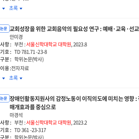
육소외
교육소외
차
초록
생의
학생의
교사회복지
학교사회복지
교회성장을 위한 교회음악의 필요성 연구 : 예배·교육·선
험에
경험에
위논문
한
안미경
대한
사항 :
러티브
내러티브
부천 :
서울신학대학교
대학원
, 2023.8
기호 :
구
탐구
TD 781.71 -23-8
구분 :
학위논문(박사)
이용 :
전자자료
회성장을
교회성장을
차
초록
한
위한
회음악의
교회음악의
장애인활동지원사의 감정노동이 이직의도에 미치는 영향 :
요성
필요성
위논문
구
매개효과를 중심으로
연구
:
마경석
배
예배
사항 :
부천 :
서울신학대학교
대학원
, 2023.2
·
기호 :
TD 361 -23-317
육
교육
구분 :
학위논문(박사)