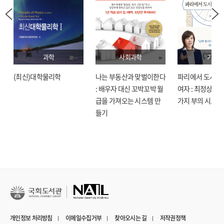
과학
사회과학
기술
(최신)대학물리학
나는 부동산과 맞벌이한다
파리에서 도시락
: 배우자 대신 꼬박꼬박 월
여자 : 최정상으로
급을 가져오는 시스템 만
가지 부의 시크릿
들기
개인정보 처리방침
이메일수집거부
찾아오시는 길
저작권정책