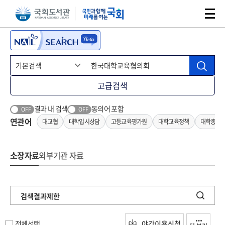
본문 바로가기
주메뉴 바로가기
고급검색
결과 내 검색
동의어 포함
OFF
OFF
연관어
대교협
대학입시상담
고등교육평가원
대학교육정책
대학총장
소장자료
외부기관 자료
검색결과제한
전체선택
야간이용신청