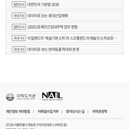
대한민국 기본법 2026
일반도서
데이터로 보는 중대산업재해
국내기사
(2025) 등록민간임대주택 업무 편람
일반도서
아일랜드의 ‘예술기본소득’과 스코틀랜드의 예술인 소득보장정
국내기사
책 논의
데이터로 보는 반려동물 학대와 분쟁
국내기사
개인정보 처리방침
이메일수집거부
찾아오시는 길
저작권정책
07233 서울특별시 영등포구 의사당대로 1 (여의도동)