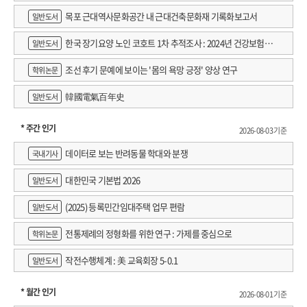
목포 근대역사문화공간 내 근대건축문화재 기록화보고서
일반도서
한국 장기요양 노인 코호트 1차 추적조사 : 2024년 건강보험연
일반도서
구원 정규연구보고서
조선 후기 문예에 보이는 '몸의 욕망 긍정' 양상 연구
학위논문
韓國電氣百年史
일반도서
* 주간 인기
2026-08-03 기준
데이터로 보는 반려동물 학대와 분쟁
국내기사
대한민국 기본법 2026
일반도서
(2025) 등록민간임대주택 업무 편람
일반도서
전통제례의 정형화를 위한 연구 : 가제를 중심으로
학위논문
작전수행체계 : 美 교육회장 5-0.1
일반도서
* 월간 인기
2026-08-01 기준