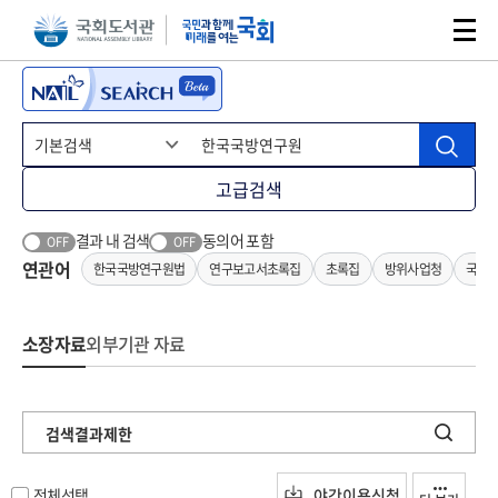
본문 바로가기
주메뉴 바로가기
고급검색
결과 내 검색
동의어 포함
OFF
OFF
연관어
한국국방연구원법
연구보고서초록집
초록집
방위사업청
국방
소장자료
외부기관 자료
검색결과제한
전체선택
야간이용신청