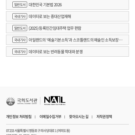
대한민국 기본법 2026
일반도서
데이터로 보는 중대산업재해
국내기사
(2025) 등록민간임대주택 업무 편람
일반도서
아일랜드의 ‘예술기본소득’과 스코틀랜드의 예술인 소득보장정
국내기사
책 논의
데이터로 보는 반려동물 학대와 분쟁
국내기사
개인정보 처리방침
이메일수집거부
찾아오시는 길
저작권정책
07233 서울특별시 영등포구 의사당대로 1 (여의도동)