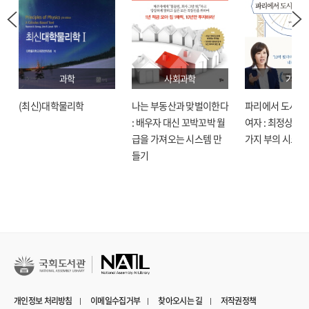
과학
사회과학
기술
(최신)대학물리학
나는 부동산과 맞벌이한다
파리에서 도시락
: 배우자 대신 꼬박꼬박 월
여자 : 최정상으로
급을 가져오는 시스템 만
가지 부의 시크릿
들기
개인정보 처리방침
이메일수집거부
찾아오시는 길
저작권정책