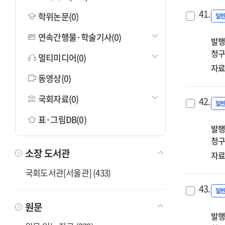
41.
학위논문(0)
일
연속간행물·학술기사(0)
발행
청구
멀티미디어(0)
자료
동영상(0)
국회자료(0)
42.
일
표·그림DB(0)
발행
청구
소장 도서관
자료
국회도서관[서울관] (433)
43.
일
원문
발행