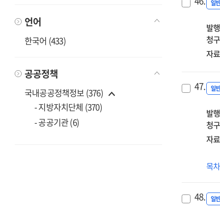
46.
일
언어
발행
청구
한국어 (433)
자료
공공정책
47.
일
국내공공정책정보 (376)
- 지방자치단체 (370)
발행
- 공공기관 (6)
청구
자료
(20
목
초
신
48.
추
일
연