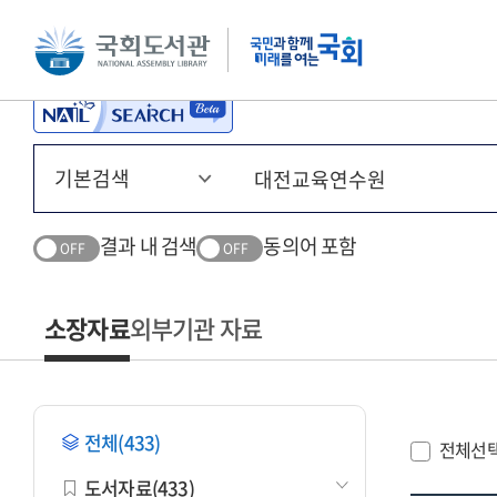
본문 바로가기
주메뉴 바로가기
결과 내 검색
동의어 포함
OFF
OFF
소장자료
외부기관 자료
전체(433)
전체선
도서자료(433)