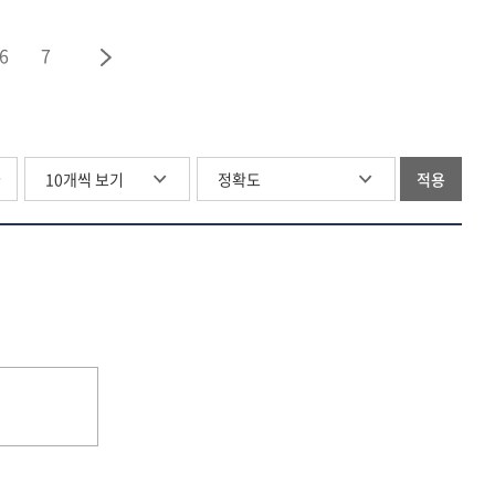
(국어)
자격연수
6
7
글
적용