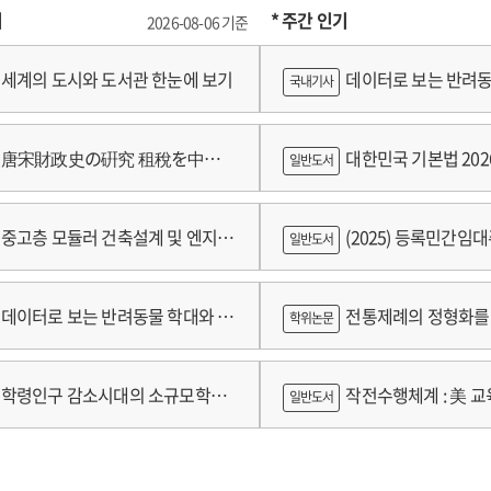
기
* 주간 인기
2026-08-06 기준
세계의 도시와 도서관 한눈에 보기
데이터로 보는 반려동
국내기사
쟁
唐宋財政史の硏究 租稅を中心
대한민국 기본법 202
일반도서
중고층 모듈러 건축설계 및 엔지니
(2025) 등록민간임
일반도서
술개발 최종보고서
람
데이터로 보는 반려동물 학대와 분
전통제례의 정형화를 
학위논문
가제를 중심으로
학령인구 감소시대의 소규모학교
작전수행체계 : 美 교육
일반도서
향과 과제