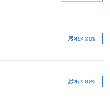
유치원
신규임용예정교
직무연수
(배움)
야간이용신청
(2021년)
유치원
1급
정교사
자격연수
(2기)
야간이용신청
초등교감
역량강화
직무연수
:
2021년