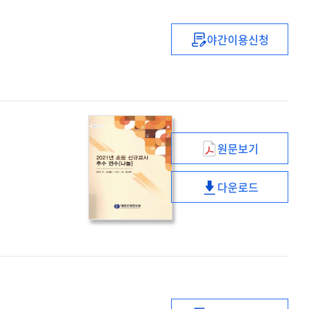
학교성장자율연
야간이용신청
(2021)
초등
신규교사
추수
멘토링
(실행)
직무연수
원문보기
(2021년)
초등
다운로드
신규교사
(2021년)
추수
초등
연수
신규교사
(나눔)
추수
연수
(나눔)