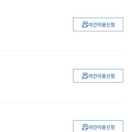
야간이용신청
(2021년)
중등
신규임용예정교
직무연수
(배움)
야간이용신청
(2021년)
초등
1급
정교사
자격연수
(2기)
야간이용신청
(2021년)