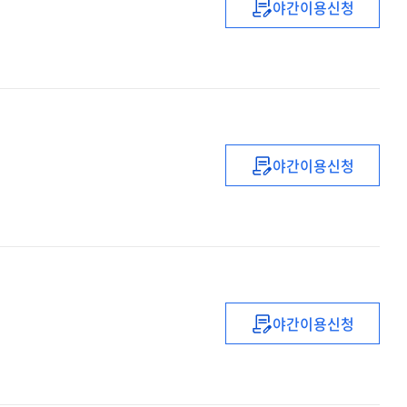
야간이용신청
(2021)
오색테마
(인문공감)
직무연수
야간이용신청
(2021년)
초등
교감
자격연수
야간이용신청
(2021)
중등
1급
정교사