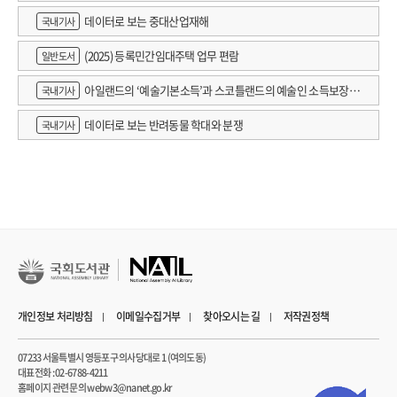
데이터로 보는 중대산업재해
국내기사
(2025) 등록민간임대주택 업무 편람
일반도서
아일랜드의 ‘예술기본소득’과 스코틀랜드의 예술인 소득보장정
국내기사
책 논의
데이터로 보는 반려동물 학대와 분쟁
국내기사
개인정보 처리방침
이메일수집거부
찾아오시는 길
저작권정책
07233 서울특별시 영등포구 의사당대로 1 (여의도동)
대표전화 : 02-6788-4211
홈페이지 관련 문의 webw3@nanet.go.kr