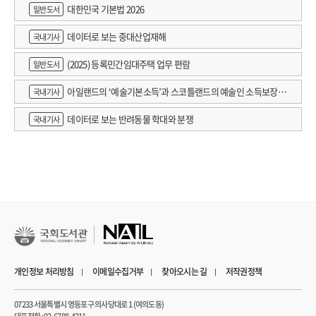
대한민국 기본법 2026
일반도서
데이터로 보는 중대산업재해
국내기사
(2025) 등록민간임대주택 업무 편람
일반도서
아일랜드의 ‘예술기본소득’과 스코틀랜드의 예술인 소득보장정
국내기사
책 논의
데이터로 보는 반려동물 학대와 분쟁
국내기사
개인정보 처리방침
이메일수집거부
찾아오시는 길
저작권정책
07233 서울특별시 영등포구 의사당대로 1 (여의도동)