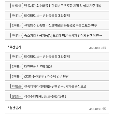
반응시간 최소화를 위한 피난구 유도등 제작 및 설치 기준 개발
학위논문
데이터로 보는 반려동물 학대와 분쟁
국내기사
산업폐수 업종별 수질오염물질 배출목록 구축 고도화 연구
일반도서
중소기업 인공지능(AI) 도입에 따른 종사자 인식의 탐색적 연구 :
국내기사
창원시 제조AI 프로그램 참가기업을 중심으로
* 주간 인기
2026-08-03 기준
데이터로 보는 반려동물 학대와 분쟁
국내기사
대한민국 기본법 2026
일반도서
(2025) 등록민간임대주택 업무 편람
일반도서
전통제례의 정형화를 위한 연구 : 가제를 중심으로
학위논문
작전수행체계 : 美 교육회장 5-0.1
일반도서
* 월간 인기
2026-08-01 기준