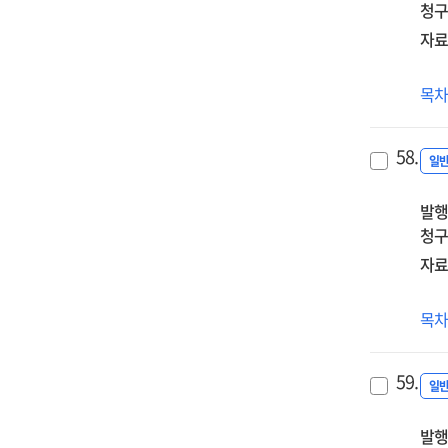
청구
(2기
자료
(20
목
중
1급
58.
정
일
(수
발행
자
청구
(2기
자료
(20
목
유
·
59.
초
일
복
발행
(예