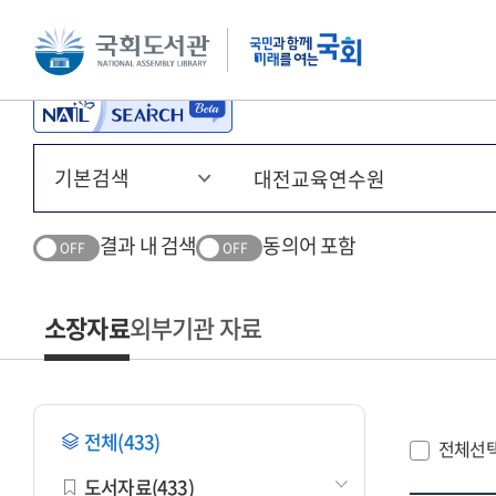
본문 바로가기
주메뉴 바로가기
결과 내 검색
동의어 포함
OFF
OFF
소장자료
외부기관 자료
전체(433)
전체선
도서자료(433)