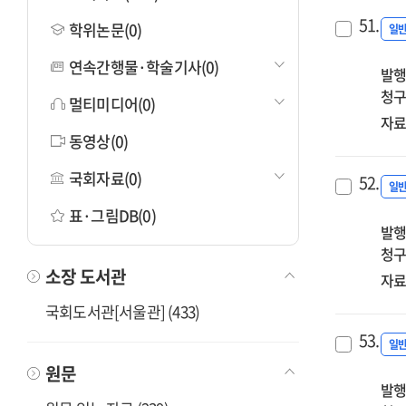
51.
학위논문(0)
일
연속간행물·학술기사(0)
발행
청구
멀티미디어(0)
자료
동영상(0)
국회자료(0)
52.
일
표·그림DB(0)
발행
청구
소장 도서관
자료
국회도서관[서울관] (433)
53.
일
원문
발행