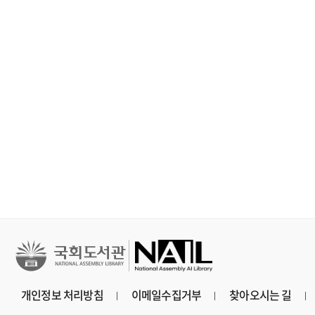
철학, 심리학
문학
문학
세이노의 가르침 : 피
홍학의 자리 : 정해연
불편한 편의점 
보다 진하게 살아라
장편소설
연 장편소설
개인정보 처리방침
이메일수집거부
찾아오시는 길