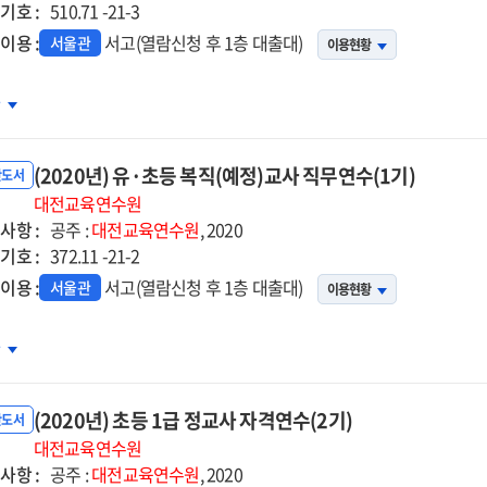
기호 :
)
510.71 -21-3
이용 :
서고(열람신청 후 1층 대출대)
서울관
이용현황
20년)
차
등
(2020년) 유·초등 복직(예정)교사 직무연수(1기)
교사
반도서
학)
대전교육연수원
사항 :
격연수
공주 :
대전교육연수원
, 2020
기호 :
)
372.11 -21-2
이용 :
서고(열람신청 후 1층 대출대)
서울관
이용현황
20년)
차
(2020년) 초등 1급 정교사 자격연수(2기)
등
반도서
직
대전교육연수원
사항 :
정)
공주 :
대전교육연수원
, 2020