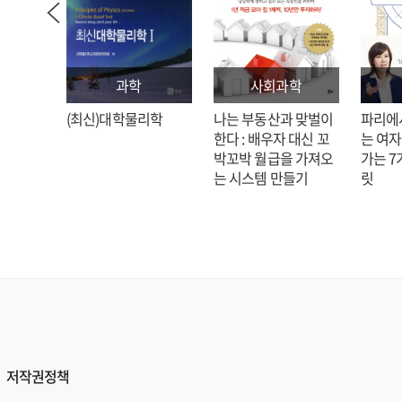
과학
사회과학
: 김호
(최신)대학물리학
나는 부동산과 맞벌이
파리에
한다 : 배우자 대신 꼬
는 여자
박꼬박 월급을 가져오
가는 7
는 시스템 만들기
릿
저작권정책