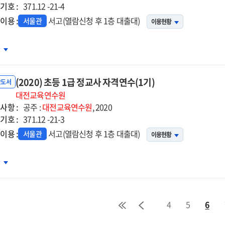
기호 :
사
371.12 -21-4
무연수
이용 :
서고(열람신청 후 1층 대출대)
서울관
이용현황
)
20년)
차
등
(2020) 초등 1급 정교사 자격연수(1기)
교사
반도서
격연수
대전교육연수원
사항 :
)
공주 :
대전교육연수원
, 2020
기호 :
371.12 -21-3
이용 :
서고(열람신청 후 1층 대출대)
서울관
이용현황
20)
차
등
교사
4
5
6
격연수
)