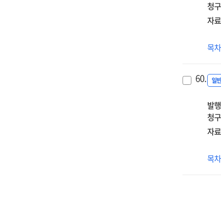
청구
교
직
자료
(1기
(20
목
초
1급
60.
정
일
자
발행
(2기
청구
자료
(20
목
초
1급
정
자
(1기