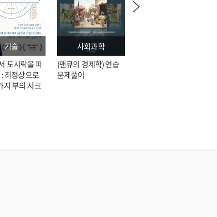
기술
사회과학
문학
서 도시락을 파
(맨큐의 경제학) 연습
전지적 독자 시점 = 싱
 : 최정상으로
문제풀이
숑 장편소설
가지 부의 시크