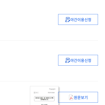
야간이용신청
퇴직예정교원
미래설계
직무연수
(1기
∼3기)
야간이용신청
(2021년)
유치원
1급
정교사
자격연수
(1기)
원문보기
(2020년)