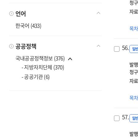
청구
(1기
자료
언어
한국어 (433)
(20
목
중
1급
공공정책
56.
정
일
(국
국내공공정책정보 (376)
발행
자
- 지방자치단체 (370)
청구
(1기
- 공공기관 (6)
자료
(20
목
중
1급
57.
정
일
(국
발행
자