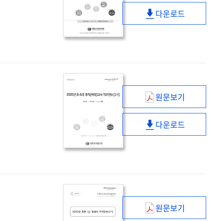
중등
다운로드
1급
(2020년)
정교사
중등
(수학)
1급
자격연수
정교사
(2기)
(수학)
자격연수
(2기)
원문보기
(2020년)
유
다운로드
·
(2020년)
초등
유
복직
·
(예정)
초등
교사
복직
직무연수
(예정)
(1기)
교사
원문보기
직무연수
(2020년)