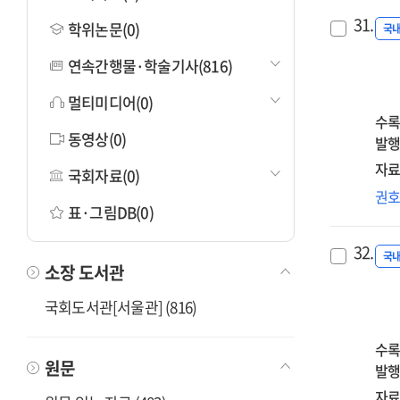
31.
학위논문(0)
국
연속간행물·학술기사(816)
멀티미디어(0)
수록
동영상(0)
발행
자료
국회자료(0)
이
권
표·그림DB(0)
배
청
32.
학
국
소장 도서관
영
요
국회도서관[서울관] (816)
대
구
수록
및
원문
발행
출
자료