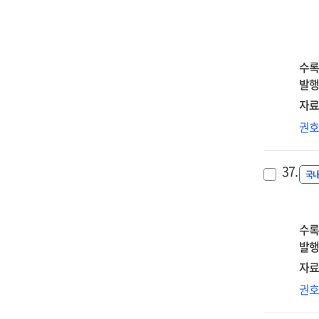
on
:
=
clas
exp
A
fac
the
stu
con
det
on
수록
to
of
the
발행
aca
Ph
con
und
자료
val
of
am
대
권
per
self
low
관
usi
dir
yea
만
logi
in
37.
uni
실
국
reg
adu
stu
미
an
lea
:
영
ra
a
:
수록
for
Q
상
발행
ana
met
관
자료
app
좌
교
권
순
AI
매