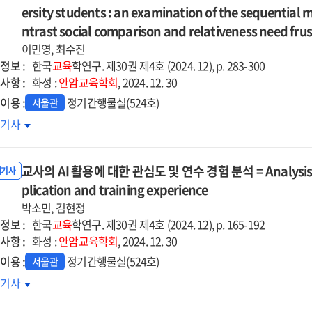
ersity students : an examination of the sequential 
sifying
loring
ntrast social comparison and relativeness need fru
tors
dy
이민영, 최수진
tributing
erminants
정보 :
한국
교육
학연구. 제30권 제4호 (2024. 12), p. 283-300
사항 :
화성 :
안암교육학회
, 2024. 12. 30
demic
D
cept
erachievement
이용 :
정기간행물실(524호)
서울관
ue
ong
학생의
호기사
ception
-
er-
계성
ng
ection
r
족이
stic
versity
교사의 AI 활용에 대한 관심도 및 연수 경험 분석 = Analysis of t
패내성에
내기사
ression
lt
dents
치는
plication and training experience
d
rning
향
ndom
박소민, 김현정
정보 :
est
한국
교육
학연구. 제30권 제4호 (2024. 12), p. 165-192
향대조와
사항 :
lysis
화성 :
안암교육학회
, 2024. 12. 30
hodological
계성
이용 :
정기간행물실(524호)
서울관
roach
절의
사의
호기사
차적
개효과