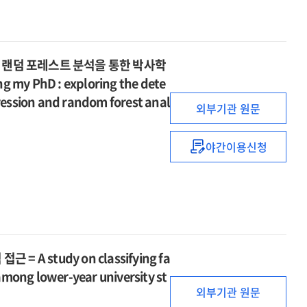
청소년의
=
자기주도적
A
학습경험
structural
내러티브
analysis
 랜덤 포레스트 분석을 통한 박사학
:
of
my PhD : exploring the dete
중3
factors
gression and random forest anal
학년
influencing
외부기관 원문
전환기
academic
교육
achievement
야간이용신청
캠프
박사학위
among
사례
취득을
adolescents
분석
후회하지
from
=
않는
immigrant
Narratives
이유
backgrounds
of
:
and
self-
로지스틱
a
A study on classifying fa
directed
회귀분석과
multi-
mong lower-year university st
learning
랜덤
group
외부기관 원문
experiences
포레스트
analysis