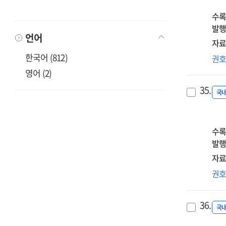
로
dir
mul
회
수록
lea
gro
랜
발행
exp
ana
언어
포
am
자료
by
분
lea
한국어 (812)
pla
저
권
통
dis
of
대
영어 (2)
박
you
bir
학
가
:
35.
저
국
인
cas
요
결
stu
유
탐
on
연
수록
=
tra
:
발행
Wh
edu
Q
자료
I
for
방
don
성
권
mid
접
reg
자
sch
=
get
개
stu
A
36.
my
탐
국
stu
Ph
연