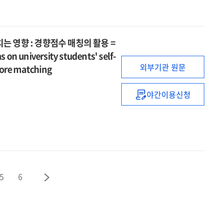
teacher's
of
간의
perceptions
upward
관계에서
and
contrast
직업가치관의
needs
social
 영향 : 경향점수 매칭의 활용 =
매개효과
of
comparison
s on university students' self-
=
local
and
외부기관 원문
core matching
The
curriculum
relativeness
mediating
:
need
effect
야간이용신청
focusing
학습지원
frustration
of
on
프로그램의
career
the
참여가
values
case
대학생의
in
of
자기관리
the
Incheon
역량에
relationship
Metropolitan
미치는
between
5
6
City
영향
career
Office
:
metacognition
of
경향점수
and
Education
매칭의