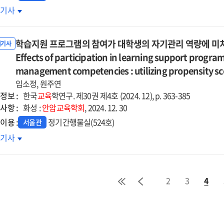
심으로
학생의
호기사
uential
로메타인지와
iating
loring
로결정자기효능감
cts
cher's
학습지원 프로그램의 참여가 대학생의 자기관리 역량에 미치는
의
내기사
ceptions
계에서
Effects of participation in learning support program
ward
d
업가치관의
management competencies : utilizing propensity s
trast
ds
개효과
ial
임소정, 원주연
정보 :
parison
한국
교육
학연구. 제30권 제4호 (2024. 12), p. 363-385
al
e
사항 :
d
화성 :
안암교육학회
, 2024. 12. 30
riculum
iating
ativeness
이용 :
정기간행물실(524호)
서울관
ct
ed
using
습지원
호기사
stration
로그램의
eer
여가
ues
e
학생의
2
3
4
기관리
heon
량에
ationship
ropolitan
치는
tween
향