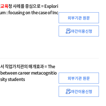
effects
및
시
교육
청 사례를 중심으로 = Explori
of
연수
um : focusing on the case of Inc
relativeness
경험
외부기관 원문
need
분석
satisfaction
=
on
야간이용신청
Analysis
지역
failure
of
교육과정에
tolerance
teachers'
대한
among
concerns
교사의
university
in
인식과
students
AI
요구
:
 직업가치관의 매개효과 = The
application
탐색
an
ip between career metacognitio
and
:
examination
외부기관 원문
training
rsity students
인천광역시교육
of
experience
사례를
the
중심으로
야간이용신청
sequential
대학생의
=
mediating
진로메타인지와
Exploring
effects
진로결정자기효