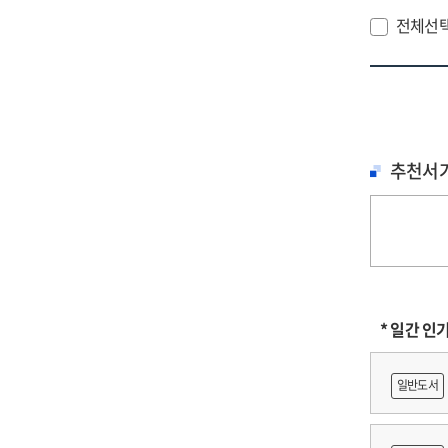
car
Off
:
전체선
met
of
경
an
Edu
매
car
활
dec
=
:
Effe
ma
of
추천서
self
par
effi
in
in
lea
uni
sup
stu
pro
on
uni
* 일간 인
stu
self
일반도서
ma
com