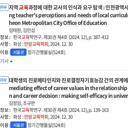
용에
증
지역
교육
과정에 대한 교사의 인식과 요구 탐색 : 인천광역
한
내기사
심도
ng teacher's perceptions and needs of local curricul
e
heon Metropolitan City Office of Education
cts
수
임태원, 김민섭
험
정보 :
한국
교육
학연구. 제30권 제4호 (2024. 12), p. 387-412
ativeness
석
사항 :
화성 :
안암교육학회
, 2024. 12. 30
ed
이용 :
정기간행물실(524호)
isfaction
서울관
lysis
역
호기사
ure
육과정에
chers'
erance
한
cerns
ong
대학생의 진로메타인지와 진로결정자기효능감 간의 관계에서
사의
내기사
versity
식과
mediating effect of career values in the relationsh
dents
구
n and career decision : making self-efficacy in unive
lication
색
김정임, 조규판
d
정보 :
한국
교육
학연구. 제30권 제4호 (2024. 12), p. 139-163
ining
mination
천광역시교육청
사항 :
화성 :
안암교육학회
, 2024. 12. 30
erience
례를
이용 :
정기간행물실(524호)
서울관