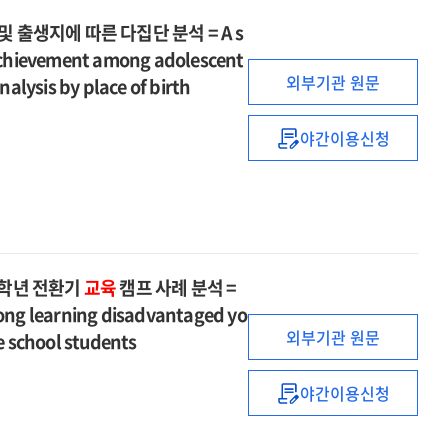
출생지에 따른 다집단 분석 = A s
c achievement among adolescent
외부기관 원문
lysis by place of birth
야간이용신청
이주
배경
청소년의
학업성취도
영향
요인에
 학년 전환기
교육
캠프 사례 분석 =
대한
mong learning disadvantaged yo
구조분석
외부기관 원문
le school students
및
출생지에
따른
야간이용신청
학습
다집단
무기력
분석