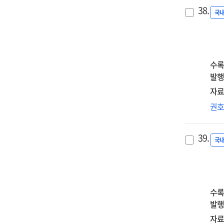
활
검
38.
대
국
=
관
Th
및
effe
연
of
경
수록
rel
분
발행
ne
=
자료
sat
Ana
on
지
권
of
fail
교
tea
tol
대
con
39.
am
교
국
in
uni
인
AI
stu
요
app
:
탐
an
an
:
수록
tra
exa
인
발행
exp
of
사
자료
the