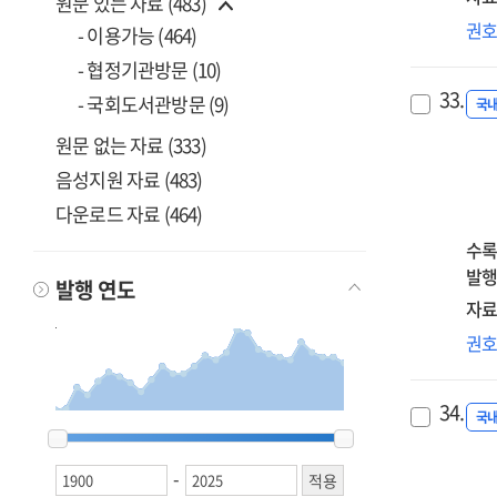
원문 있는 자료 (483)
따
학
권
- 이용가능 (464)
다
무
분
- 협정기관방문 (10)
청
=
33.
- 국회도서관방문 (9)
자
국
A
학
str
원문 없는 자료 (333)
내
ana
음성지원 자료 (483)
:
of
다운로드 자료 (464)
중3
fac
학
수록
inf
전
발행
aca
발행 연도
교
ach
자료
캠
am
박
권
사
ado
취
분
fro
후
=
imm
34.
않
국
Nar
1900
1900
1994
1994
2000
2000
2001
2001
2002
2002
2003
2003
2004
2004
2005
2005
2006
2006
2007
2007
2008
2008
2009
2009
2010
2010
2011
2011
2012
2012
2013
2013
2014
2014
2015
2015
2016
2016
2017
2017
2018
2018
2019
2019
2020
2020
2021
2021
2022
2022
2023
2023
2024
2024
2025
2025
bac
이
of
an
:
-
self
a