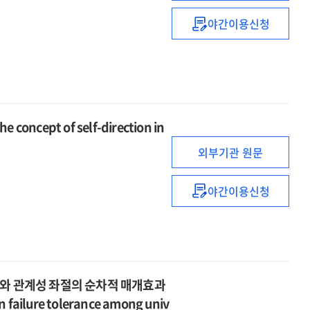
among
분석을
by
야간이용신청
learning
통한
place
저학년
disadvantaged
박사학위
of
대학생의
youth
가치
birth
학업
:
인식의
저성취
case
결정요인
요인
study
탐색
유형화
on
cept of self-direction in
=
연구
transitional
Why
:
외부기관 원문
education
I
Q
for
don't
방법론적
야간이용신청
middle
regret
접근
성인학습에서의
school
getting
=
자기주도성
students
my
A
개념
PhD
study
탐색
:
on
연구
exploring
classifying
=
조와 관계성 좌절의 순차적 매개효과
the
factors
A
on failure tolerance among univ