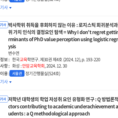
른
습
호기사
집단
기력
석
소년의
박사학위 취득을 후회하지 않는 이유 : 로지스틱 회귀분석과
기주도적
내기사
습경험
위 가치 인식의 결정요인 탐색 = Why I don't regret getting 
uctural
러티브
rminants of PhD value perception using logistic re
lysis
ysis
tors
변수연
년
정보 :
luencing
한국
교육
학연구. 제30권 제4호 (2024. 12), p. 193-220
환기
사항 :
demic
화성 :
안암교육학회
, 2024. 12. 30
육
ievement
이용 :
정기간행물실(524호)
서울관
프
ong
사학위
호기사
례
lescents
득을
석
m
회하지
igrant
저학년 대학생의 학업 저성취 요인 유형화 연구 : Q 방법론적 접근 = 
는
내기사
ratives
kgrounds
유
ctors contributing to academic underachievement a
d
udents : a Q methodological approach
-