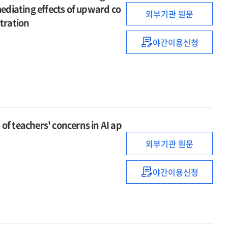
determinants
contributing
study
mediating effects of upward co
of
외부기관 원문
to
on
stration
PhD
academic
the
value
underachieve
concept
야간이용신청
대학생의
perception
among
of
관계성
using
lower-
self-
만족이
logistic
year
direction
실패내성에
regression
university
in
미치는
and
students
adult
영향
random
:
learning
:
forest
eachers' concerns in AI ap
a
상향대조와
analysis
Q
외부기관 원문
관계성
methodologica
좌절의
approach
순차적
야간이용신청
교사의
매개효과
AI
검증
활용에
=
대한
The
관심도