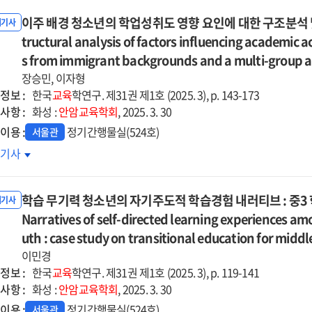
이주 배경 청소년의 학업성취도 영향 요인에 대한 구조분석 및 
내기사
tructural analysis of factors influencing academi
s from immigrant backgrounds and a multi-group ana
장승민, 이자형
정보 :
한국
교육
학연구. 제31권 제1호 (2025. 3), p. 143-173
사항 :
화성 :
안암교육학회
, 2025. 3. 30
이용 :
정기간행물실(524호)
서울관
주
호기사
경
소년의
학습 무기력 청소년의 자기주도적 학습경험 내러티브 : 중3
업성취도
내기사
향
Narratives of self-directed learning experiences a
인에
uth : case study on transitional education for midd
한
이민경
조분석
정보 :
한국
교육
학연구. 제31권 제1호 (2025. 3), p. 119-141
사항 :
화성 :
안암교육학회
, 2025. 3. 30
생지에
이용 :
정기간행물실(524호)
서울관