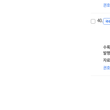
중
대
권
seq
=
진
med
Exp
진
effe
tea
40.
간
국
of
per
관
up
an
직
con
nee
매
soc
of
=
수록
com
loc
Th
발행
an
cur
med
rel
:
자료
effe
ne
foc
학
권
of
fru
on
프
car
the
참
val
cas
대
in
of
자
the
Inc
역
rel
Met
미
be
City
영