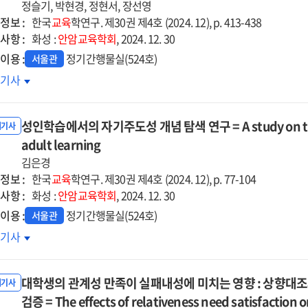
지스틱
ected
정슬기, 박현경, 정현서, 장선영
ti-
귀분석과
정보 :
rning
한국
교육
학연구. 제30권 제4호 (2024. 12), p. 413-438
up
덤
사항 :
eriences
화성 :
안암교육학회
, 2024. 12. 30
lysis
레스트
ong
이용 :
정기간행물실(524호)
서울관
석을
rning
ce
학년
호기사
한
advantaged
학생의
사학위
th
th
업
치
성인학습에서의 자기주도성 개념 탐색 연구 = A study on the con
성취
내기사
식의
e
인
adult learning
정요인
dy
형화
김은경
색
구
정보 :
한국
교육
학연구. 제30권 제4호 (2024. 12), p. 77-104
nsitional
사항 :
화성 :
안암교육학회
, 2024. 12. 30
y
cation
이용 :
정기간행물실(524호)
서울관
법론적
't
인학습에서의
호기사
dle
근
ret
기주도성
ool
ting
념
dents
대학생의 관계성 만족이 실패내성에 미치는 영향 : 상향대
색
내기사
dy
D
구
검증 = The effects of relativeness need satisfaction 