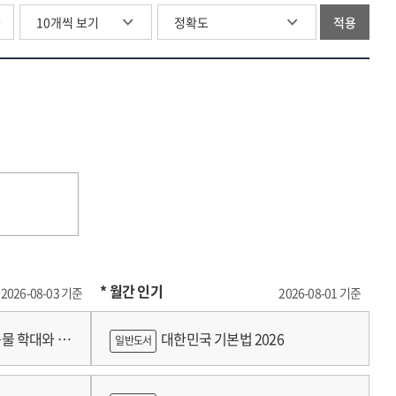
career
활용
글
적용
decision
=
:
Effects
making
of
self-
participation
efficacy
in
in
learning
university
support
students
programs
on
university
students'
self-
* 월간 인기
management
2026-08-03 기준
2026-08-01 기준
competencies
:
물 학대와 분
대한민국 기본법 2026
일반도서
utilizing
propensity