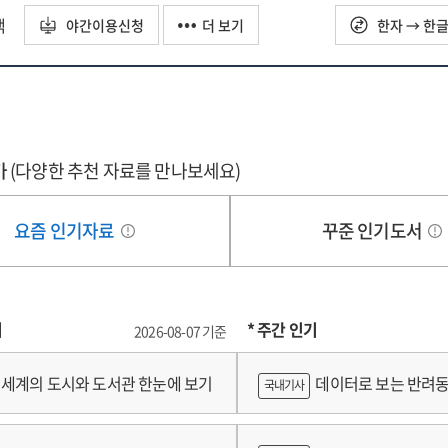
eer
ice
택
acognition
야간이용신청
더 보기
한자 → 한
향점수
d
cation
칭의
eer
용
ision
cts
king
가
-
(다양한 추천 자료를 만나보세요)
ticipation
cacy
요즘 인기자료
꾸준 인기도서
rning
versity
port
dents
grams
versity
기
* 주간 인기
2026-08-07 기준
dents'
-
세계의 도시와 도서관 한눈에 보기
데이터로 보는 반려동
국내기사
nagement
petencies
쟁