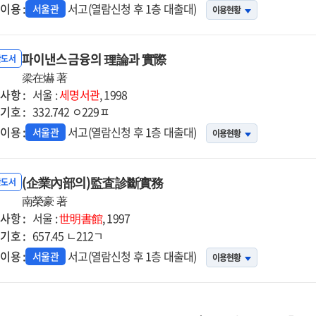
이용 :
서고(열람신청 후 1층 대출대)
서울관
이용현황
파이낸스금융의 理論과 實際
반도서
梁在爀 著
사항 :
서울 :
세명서관
, 1998
기호 :
332.742 ㅇ229ㅍ
이용 :
서고(열람신청 후 1층 대출대)
서울관
이용현황
(企業內部의)監査診斷實務
반도서
南榮豪 著
사항 :
서울 :
世明書館
, 1997
기호 :
657.45 ㄴ212ㄱ
이용 :
서고(열람신청 후 1층 대출대)
서울관
이용현황