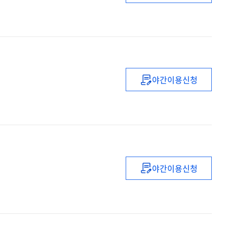
운영체제
야간이용신청
컴퓨터정보학개
야간이용신청
죽산
조봉암
전집.
1-
6