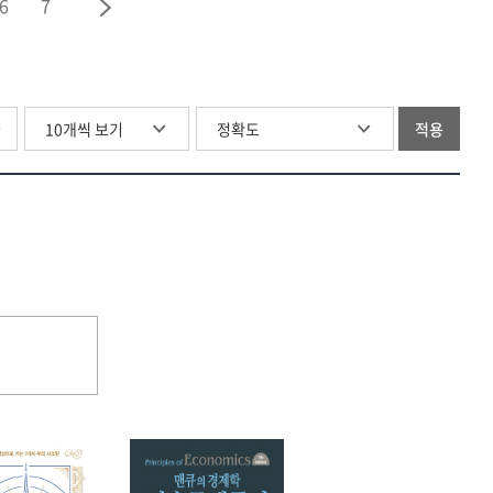
6
7
글
적용