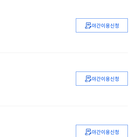
야간이용신청
전환시대의
한국사회
:
21세기
진보
·
지성
야간이용신청
·
회계정보시스템
대안
:
이론과
설계
야간이용신청
오픈시스템의