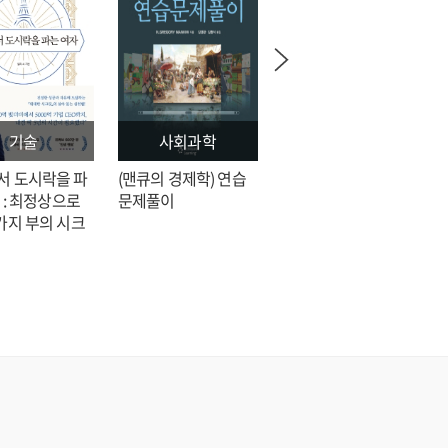
기술
사회과학
문학
서 도시락을 파
(맨큐의 경제학) 연습
전지적 독자 시점 = 싱
 : 최정상으로
문제풀이
숑 장편소설
가지 부의 시크