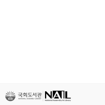
철학, 심리학
문학
문학
세이노의 가르침 : 피
홍학의 자리 : 정해연
불편한 편의점 
보다 진하게 살아라
장편소설
연 장편소설