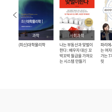
과학
사회과학
: 김호
(최신)대학물리학
나는 부동산과 맞벌이
파리에
한다 : 배우자 대신 꼬
는 여자
박꼬박 월급을 가져오
가는 7
는 시스템 만들기
릿