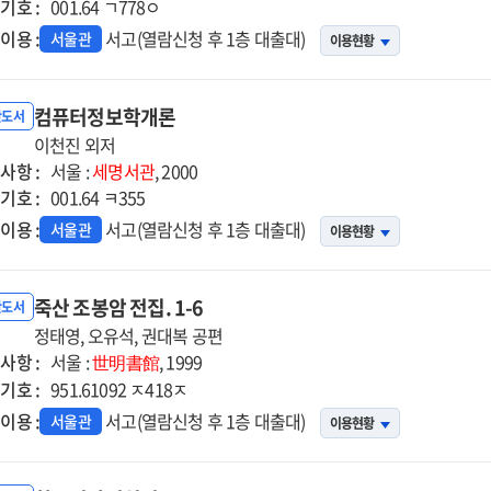
기호 :
001.64 ㄱ778ㅇ
이용 :
서고(열람신청 후 1층 대출대)
서울관
이용현황
컴퓨터정보학개론
반도서
이천진 외저
사항 :
서울 :
세명서관
, 2000
기호 :
001.64 ㅋ355
이용 :
서고(열람신청 후 1층 대출대)
서울관
이용현황
죽산 조봉암 전집. 1-6
반도서
정태영, 오유석, 권대복 공편
사항 :
서울 :
世明書館
, 1999
기호 :
951.61092 ㅈ418ㅈ
이용 :
서고(열람신청 후 1층 대출대)
서울관
이용현황