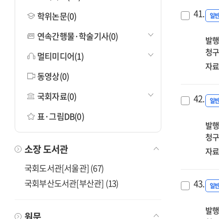
41.
학위논문(0)
일
연속간행물·학술기사(0)
발행
청구
멀티미디어(1)
자료
동영상(0)
국회자료(0)
42.
일
표·그림DB(0)
발행
청구
소장 도서관
자료
국회도서관[서울관] (67)
국회부산도서관[부산관] (13)
43.
일
발행
원문