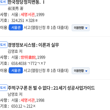
한국정당정치변동. Ⅰ
반도서
崔漢秀 著
사항 :
서울 :
세명서관
, 1999
기호 :
324.251 ㅊ328ㅎ
이용 :
서고(열람신청 후 1층 대출대)
서울관
이용현황
경영정보시스템 : 이론과 실무
반도서
김영효 저
사항 :
서울 :
世明書館
, 1999
기호 :
658.4038 ㄱ772ㄱㅈ7
이용 :
서고(열람신청 후 1층 대출대)
서울관
이용현황
주먹구구론 돈 벌 수 없다 : 21세기 성공사업가이드
반도서
남영호 저
사항 :
서울 :
세명서관
, 1998
기호 :
650.12 ㄴ212ㅈ