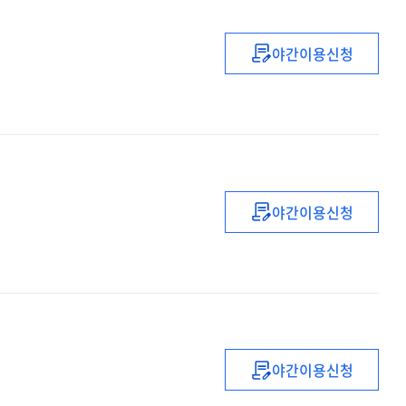
야간이용신청
한국정당정치변동
Ⅰ
야간이용신청
경영정보시스템
:
이론과
실무
야간이용신청
주먹구구론
돈