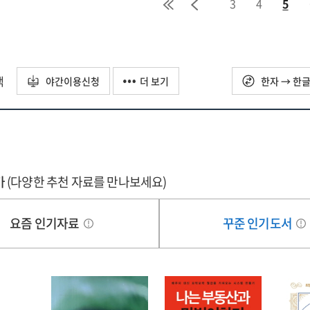
3
4
5
택
야간이용신청
더 보기
한자 → 한
가
(다양한 추천 자료를 만나보세요)
요즘 인기자료
꾸준 인기도서