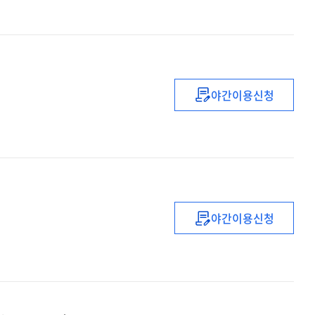
벌
수
없다
:
21세기
야간이용신청
성공사업가이드
파이낸스금융의
理論과
實際
야간이용신청
(企業內部의)
監査診斷實務