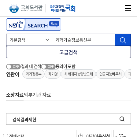
본문 바로가기
주메뉴 바로가기
고급검색
결과 내 검색
동의어 포함
OFF
OFF
연관어
과기정통부
최기영
차세대지능형반도체
인공지능바우처
과기
소장자료
외부기관 자료
검색결과제한
전체선택
야간이용신청