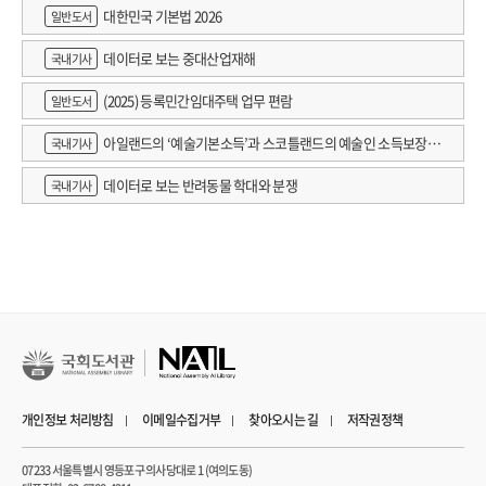
대한민국 기본법 2026
일반도서
데이터로 보는 중대산업재해
국내기사
(2025) 등록민간임대주택 업무 편람
일반도서
아일랜드의 ‘예술기본소득’과 스코틀랜드의 예술인 소득보장정
국내기사
책 논의
데이터로 보는 반려동물 학대와 분쟁
국내기사
개인정보 처리방침
이메일수집거부
찾아오시는 길
저작권정책
07233 서울특별시 영등포구 의사당대로 1 (여의도동)