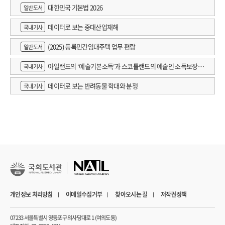
대한민국 기본법 2026
일반도서
데이터로 보는 중대산업재해
국내기사
(2025) 등록민간임대주택 업무 편람
일반도서
아일랜드의 ‘예술기본소득’과 스코틀랜드의 예술인 소득보장정
국내기사
책 논의
데이터로 보는 반려동물 학대와 분쟁
국내기사
개인정보 처리방침
이메일수집거부
찾아오시는 길
저작권정책
07233 서울특별시 영등포구 의사당대로 1 (여의도동)