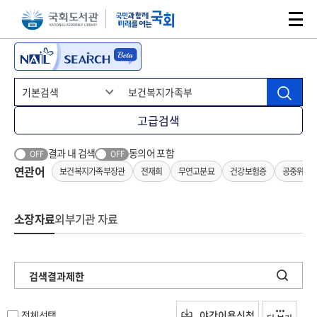
본문 바로가기
주메뉴 바로가기
고급검색
결과 내 검색
동의어 포함
OFF
OFF
연관어
보건복지가족부장관
전재희
무연고분묘
건강보험증
공중위생
소장자료
외부기관 자료
검색결과제한
전체선택
야간이용신청