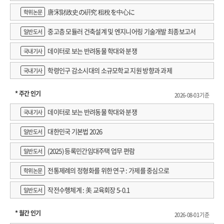
唐宋財政史の硏究 租稅を中心に
학위논문
중고층 모듈러 건축설계 및 엔지니어링 기술개발 최종보고서
일반도서
데이터로 보는 반려동물 학대와 분쟁
국내기사
학령인구 감소시대의 소규모학교 지원 방향과 과제
국내기사
* 주간 인기
2026-08-03 기준
데이터로 보는 반려동물 학대와 분쟁
국내기사
대한민국 기본법 2026
일반도서
(2025) 등록민간임대주택 업무 편람
일반도서
전통제례의 정형화를 위한 연구 : 가제를 중심으로
학위논문
작전수행체계 : 美 교육회장 5-0.1
일반도서
* 월간 인기
2026-08-01 기준