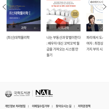
과학
사회과학
기술
(최신)대학물리학
나는 부동산과 맞벌이한다
파리에서 도시락
: 배우자 대신 꼬박꼬박 월
여자 : 최정상으로
급을 가져오는 시스템 만
가지 부의 시크릿
들기
개인정보 처리방침
이메일수집거부
찾아오시는 길
저작권정책