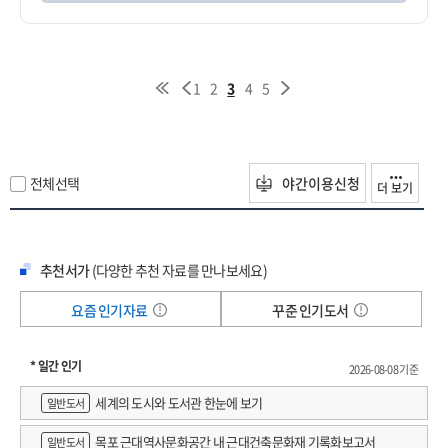
1
2
3
4
5
전체선택
야간이용신청
더 보기
추천서가
(다양한 추천 자료를 만나보세요)
요즘 인기자료
꾸준 인기도서
* 일간 인기
2026-08-08 기준
세계의 도시와 도서관 한눈에 보기
일반도서
목포 근대역사문화공간 내 근대건축문화재 기록화보고서
일반도서