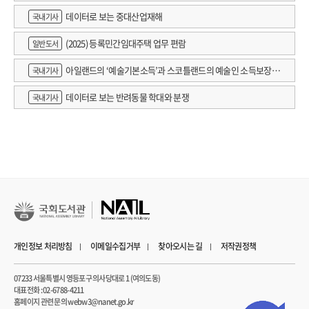
데이터로 보는 중대산업재해
국내기사
(2025) 등록민간임대주택 업무 편람
일반도서
아일랜드의 ‘예술기본소득’과 스코틀랜드의 예술인 소득보장정
국내기사
책 논의
데이터로 보는 반려동물 학대와 분쟁
국내기사
개인정보 처리방침
이메일수집거부
찾아오시는 길
저작권정책
07233 서울특별시 영등포구 의사당대로 1 (여의도동)
대표전화 : 02-6788-4211
홈페이지 관련 문의 webw3@nanet.go.kr