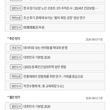
한국 장기요양 노인 코호트 1차 추적조사 : 2024년 건강보험연
일반도서
구원 정규연구보고서
조선 후기 문예에 보이는 '몸의 욕망 긍정' 양상 연구
학위논문
韓國電氣百年史
일반도서
* 주간 인기
2026-08-03 기준
데이터로 보는 반려동물 학대와 분쟁
국내기사
대한민국 기본법 2026
일반도서
(2025) 등록민간임대주택 업무 편람
일반도서
전통제례의 정형화를 위한 연구 : 가제를 중심으로
학위논문
작전수행체계 : 美 교육회장 5-0.1
일반도서
* 월간 인기
2026-08-01 기준
대한민국 기본법 2026
일반도서