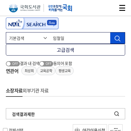
본문 바로가기
주메뉴 바로가기
고급검색
결과 내 검색
동의어 포함
OFF
OFF
연관어
최성희
교육공학
평생교육
소장자료
외부기관 자료
검색결과제한
전체선택
야간이용신청