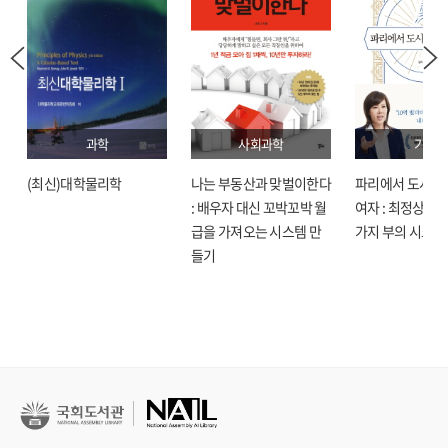
과학
사회과학
기술
(최신)대학물리학
나는 부동산과 맞벌이한다
파리에서 도시락
: 배우자 대신 꼬박꼬박 월
여자 : 최정상으로
급을 가져오는 시스템 만
가지 부의 시크릿
들기