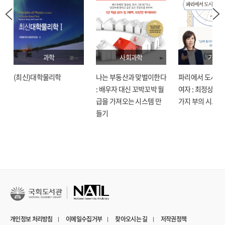
과학
사회과학
기술
(최신)대학물리학
나는 부동산과 맞벌이한다
파리에서 도시락
: 배우자 대신 꼬박꼬박 월
여자 : 최정상으로
급을 가져오는 시스템 만
가지 부의 시크릿
들기
개인정보 처리방침
이메일수집거부
찾아오시는 길
저작권정책