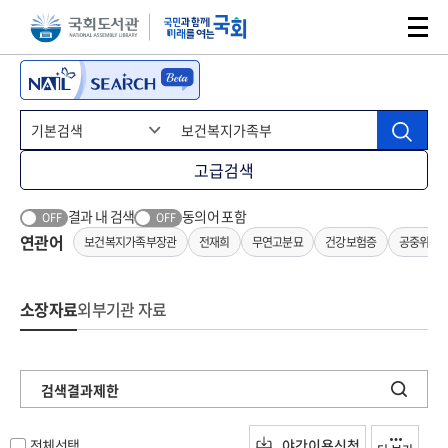
본문 바로가기
주메뉴 바로가기
고급검색
결과 내 검색
동의어 포함
OFF
OFF
연관어
보건복지가족부장관
전재희
무연고분묘
건강보험증
공중위생
소장자료
외부기관 자료
검색결과제한
전체선택
야간이용신청