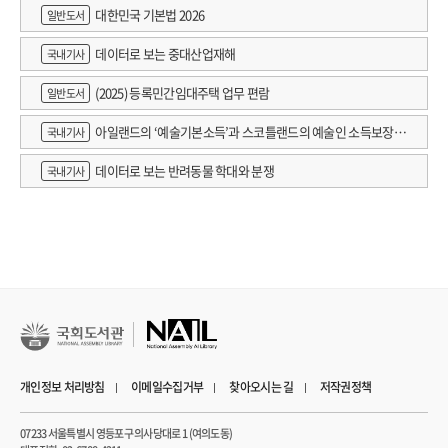
대한민국 기본법 2026
일반도서
데이터로 보는 중대산업재해
국내기사
(2025) 등록민간임대주택 업무 편람
일반도서
아일랜드의 ‘예술기본소득’과 스코틀랜드의 예술인 소득보장정
국내기사
책 논의
데이터로 보는 반려동물 학대와 분쟁
국내기사
개인정보 처리방침
이메일수집거부
찾아오시는 길
저작권정책
07233 서울특별시 영등포구 의사당대로 1 (여의도동)