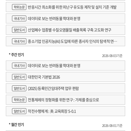
반응시간 최소화를 위한 피난구 유도등 제작 및 설치 기준 개발
학위논문
데이터로 보는 반려동물 학대와 분쟁
국내기사
산업폐수 업종별 수질오염물질 배출목록 구축 고도화 연구
일반도서
중소기업 인공지능(AI) 도입에 따른 종사자 인식의 탐색적 연구 :
국내기사
창원시 제조AI 프로그램 참가기업을 중심으로
* 주간 인기
2026-08-03 기준
데이터로 보는 반려동물 학대와 분쟁
국내기사
대한민국 기본법 2026
일반도서
(2025) 등록민간임대주택 업무 편람
일반도서
전통제례의 정형화를 위한 연구 : 가제를 중심으로
학위논문
작전수행체계 : 美 교육회장 5-0.1
일반도서
* 월간 인기
2026-08-01 기준