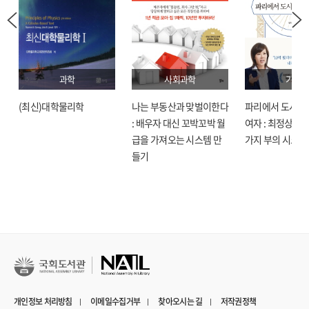
과학
사회과학
기술
(최신)대학물리학
나는 부동산과 맞벌이한다
파리에서 도시락
: 배우자 대신 꼬박꼬박 월
여자 : 최정상으로
급을 가져오는 시스템 만
가지 부의 시크릿
들기
개인정보 처리방침
이메일수집거부
찾아오시는 길
저작권정책