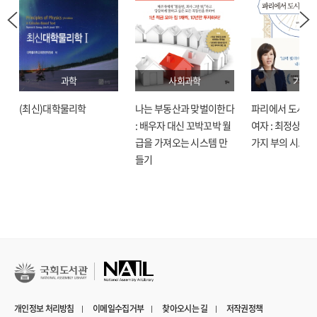
과학
사회과학
기술
(최신)대학물리학
나는 부동산과 맞벌이한다
파리에서 도시락
: 배우자 대신 꼬박꼬박 월
여자 : 최정상으로
급을 가져오는 시스템 만
가지 부의 시크릿
들기
개인정보 처리방침
이메일수집거부
찾아오시는 길
저작권정책