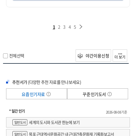
1
2
3
4
5
전체선택
야간이용신청
더 보기
추천서가
(다양한 추천 자료를 만나보세요)
요즘 인기자료
꾸준 인기도서
* 일간 인기
2026-08-08 기준
세계의 도시와 도서관 한눈에 보기
일반도서
목포 근대역사문화공간 내 근대건축문화재 기록화보고서
일반도서