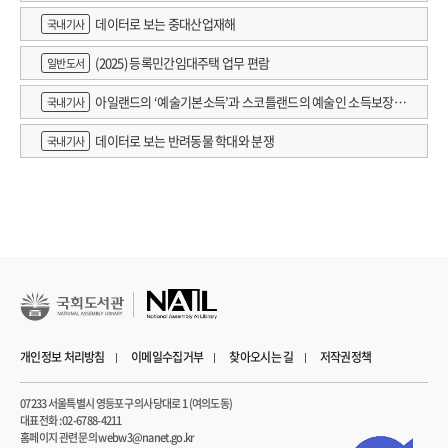
데이터로 보는 중대산업재해
국내기사
(2025) 등록민간임대주택 업무 편람
일반도서
아일랜드의 ‘예술기본소득’과 스코틀랜드의 예술인 소득보장정
국내기사
책 논의
데이터로 보는 반려동물 학대와 분쟁
국내기사
개인정보 처리방침
이메일수집거부
찾아오시는 길
저작권정책
07233 서울특별시 영등포구 의사당대로 1 (여의도동)
대표전화 : 02-6788-4211
홈페이지 관련 문의 webw3@nanet.go.kr