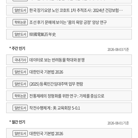
한국 장기요양 노인 코호트 1차 추적조사 : 2024년 건강보험연
일반도서
구원 정규연구보고서
조선 후기 문예에 보이는 '몸의 욕망 긍정' 양상 연구
학위논문
韓國電氣百年史
일반도서
* 주간 인기
2026-08-03 기준
데이터로 보는 반려동물 학대와 분쟁
국내기사
대한민국 기본법 2026
일반도서
(2025) 등록민간임대주택 업무 편람
일반도서
전통제례의 정형화를 위한 연구 : 가제를 중심으로
학위논문
작전수행체계 : 美 교육회장 5-0.1
일반도서
* 월간 인기
2026-08-01 기준
대한민국 기본법 2026
일반도서