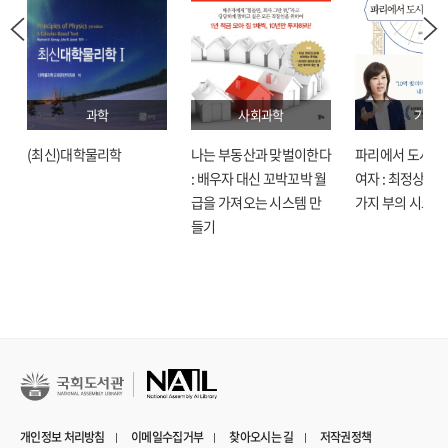
과학
사회과학
기술
(최신)대학물리학
나는 부동산과 맞벌이한다
파리에서 도시락
: 배우자 대신 꼬박꼬박 월
여자 : 최정상으로
급을 가져오는 시스템 만
가지 부의 시크릿
들기
개인정보 처리방침
이메일수집거부
찾아오시는 길
저작권정책