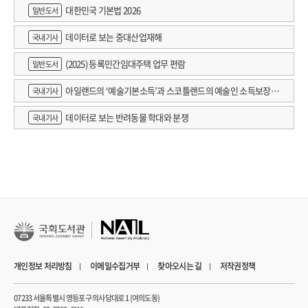
대한민국 기본법 2026
일반도서
데이터로 보는 중대산업재해
국내기사
(2025) 등록민간임대주택 업무 편람
일반도서
아일랜드의 ‘예술기본소득’과 스코틀랜드의 예술인 소득보장정
국내기사
책 논의
데이터로 보는 반려동물 학대와 분쟁
국내기사
개인정보 처리방침
이메일수집거부
찾아오시는 길
저작권정책
07233 서울특별시 영등포구 의사당대로 1 (여의도동)