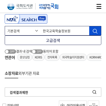
본문 바로가기
주메뉴 바로가기
고급검색
결과 내 검색
동의어 포함
OFF
OFF
연관어
문샷싱킹
KERIS
전자목록
외국학술지지원센터
KORMARC기
소장자료
외부기관 자료
검색결과제한
전체선택
야간이용신청