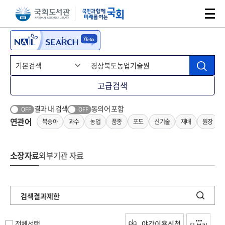
본문 바로가기
주메뉴 바로가기
고급검색
결과 내 검색
동의어 포함
OFF
OFF
연관어
복숭아
과수
농업
품종
포도
신기술
재배
원장
소장자료
외부기관 자료
검색결과제한
전체선택
야간이용신청