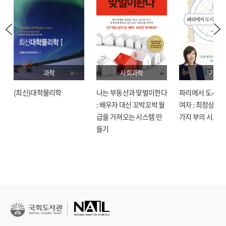
과학
사회과학
기술
(최신)대학물리학
나는 부동산과 맞벌이한다
파리에서 도시락
: 배우자 대신 꼬박꼬박 월
여자 : 최정상으로
급을 가져오는 시스템 만
가지 부의 시크릿
들기