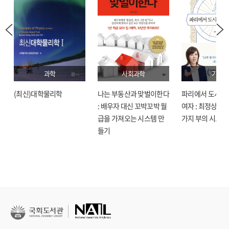
과학
사회과학
기술
(최신)대학물리학
나는 부동산과 맞벌이한다
파리에서 도시락
: 배우자 대신 꼬박꼬박 월
여자 : 최정상으로
급을 가져오는 시스템 만
가지 부의 시크릿
들기