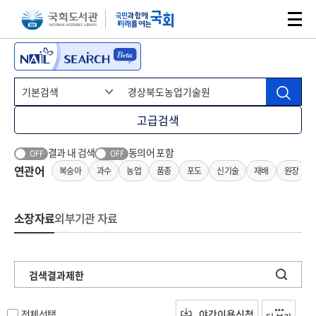
본문 바로가기
주메뉴 바로가기
고급검색
결과 내 검색
동의어 포함
OFF
OFF
연관어
복숭아
과수
농업
품종
포도
신기술
재배
원장
소장자료
외부기관 자료
검색결과제한
전체선택
야간이용신청