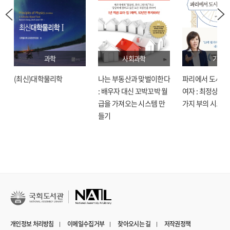
과학
사회과학
기술
(최신)대학물리학
나는 부동산과 맞벌이한다
파리에서 도시락
: 배우자 대신 꼬박꼬박 월
여자 : 최정상으로
급을 가져오는 시스템 만
가지 부의 시크릿
들기
개인정보 처리방침
이메일수집거부
찾아오시는 길
저작권정책