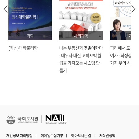
과학
사회과학
기술
(최신)대학물리학
나는 부동산과 맞벌이한다
파리에서 도시락
: 배우자 대신 꼬박꼬박 월
여자 : 최정상으로
급을 가져오는 시스템 만
가지 부의 시크릿
들기
개인정보 처리방침
이메일수집거부
찾아오시는 길
저작권정책