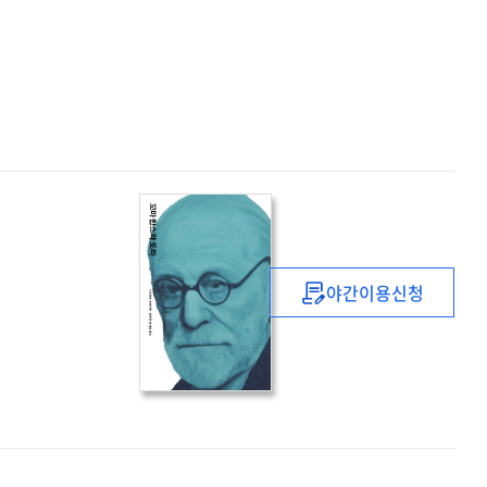
야간이용신청
꼬마
한스와
도라