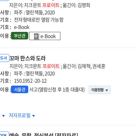
지은이: 지크문트
프로이트
; 옮긴이: 김명희
사항 :
파주 : 열린책들, 2020
기호 :
전자형태로만 열람 가능함
기호 :
e-Book
이용 :
e-Book
부산관
꼬마 한스와 도라
반도서
지은이: 지크문트
프로이트
; 옮긴이: 김재혁, 권세훈
사항 :
파주 : 열린책들, 2020
기호 :
150.1952 -20-12
이용 :
서고(열람신청 후 1층 대출대)
서울관
이용현황
마
꼬마
차
저자프로필
스와
한스와
라
도라
예술, 문학, 정신분석 [전자자료]
BOOK