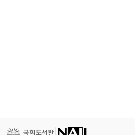
철학, 심리학
문학
문학
세이노의 가르침 : 피
홍학의 자리 : 정해연
불편한 편의점 
보다 진하게 살아라
장편소설
연 장편소설