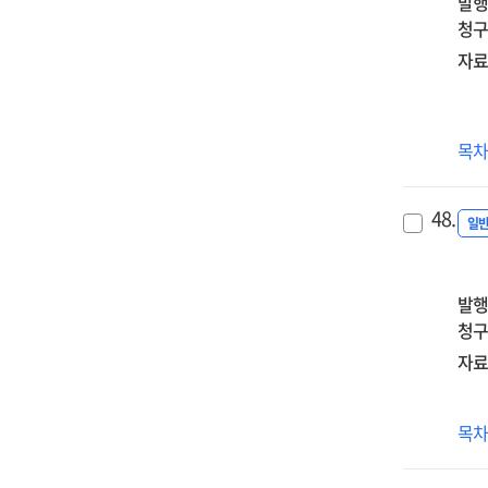
발행
청구
자료
문
목
속
불
48.
일
발행
청구
자료
한
목
권
읽