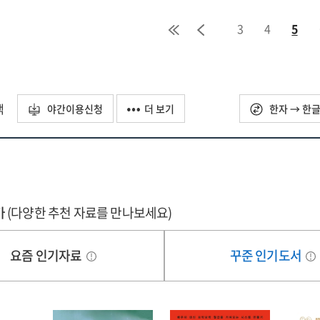
:
3
4
5
그문트
지그문트
로이트와
프로이트와
칼
이
융이
로
서로
택
야간이용신청
더 보기
한자 → 한
나
만나
별하기까지
결별하기까지
긴
남긴
록
기록
가
(다양한 추천 자료를 만나보세요)
요즘 인기자료
꾸준 인기도서