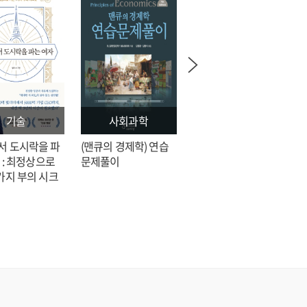
기술
사회과학
문학
서 도시락을 파
(맨큐의 경제학) 연습
전지적 독자 시점 = 싱
 : 최정상으로
문제풀이
숑 장편소설
가지 부의 시크