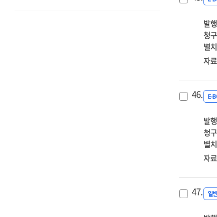
발행
청구
별치
자료
46.
E-
발행
청구
별치
자료
47.
일