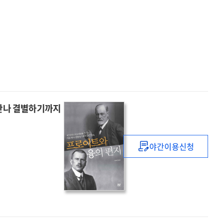
reader
 만나 결별하기까지
야간이용신청
프로이트와
융의
편지
:
지그문트
프로이트와