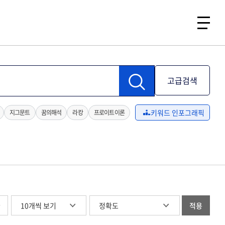
고급검색
키워드 인포그래픽
지그문트
꿈의해석
라캉
프로이트이론
글
적용