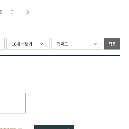
칼
융이
6
7
서로
만나
결별하기까지
남긴
기록
글
적용