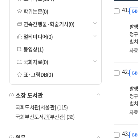
41.
학위논문(0)
E-
연속간행물·학술기사(0)
발행
청구
멀티미디어(0)
별치
동영상(1)
자료
국회자료(0)
42.
E-
표·그림DB(0)
발행
소장 도서관
청구
별치
국회도서관[서울관] (115)
자료
국회부산도서관[부산관] (36)
43.
E-
원문