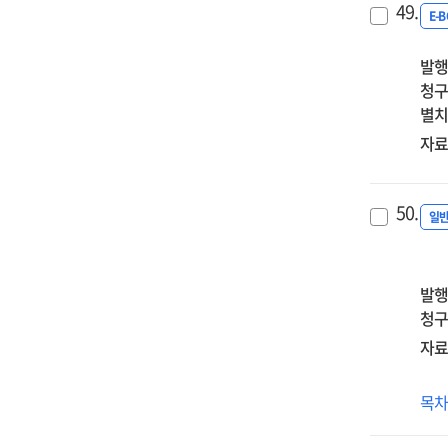
49.
프
E-
=
발행
Th
청구
Fre
별치
rea
자료
50.
일
발행
청구
자료
프
목
융
편