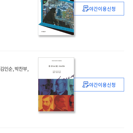
야간이용신청
문화
속의
불쾌
 김인순, 박찬부,
야간이용신청
한
권으로
읽는
프로이트
=
The
Freud