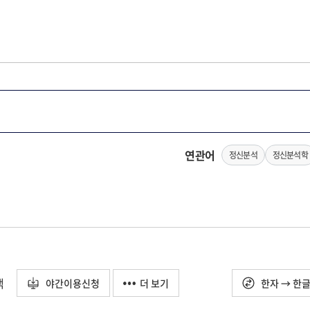
연관어
정신분석
정신분석학
택
야간이용신청
더 보기
한자 → 한