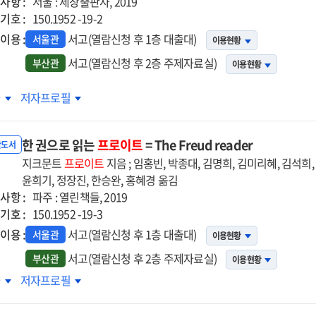
사항 :
서울 : 세창출판사, 2019
기호 :
150.1952 -19-2
이용 :
서고(열람신청 후 1층 대출대)
서울관
이용현황
서고(열람신청 후 2층 주제자료실)
부산관
이용현황
화
문화
차
저자프로필
의
속의
쾌
불쾌
한 권으로 읽는
프로이트
= The Freud reader
반도서
지크문트
프로이트
지음 ; 임홍빈, 박종대, 김명희, 김미리혜, 김석희,
윤희기, 정장진, 한승완, 홍혜경 옮김
사항 :
파주 : 열린책들, 2019
기호 :
150.1952 -19-3
이용 :
서고(열람신청 후 1층 대출대)
서울관
이용현황
서고(열람신청 후 2층 주제자료실)
부산관
이용현황
한
차
저자프로필
으로
권으로
는
읽는