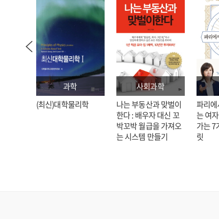
과학
사회과학
: 김호
(최신)대학물리학
나는 부동산과 맞벌이
파리에
한다 : 배우자 대신 꼬
는 여자
박꼬박 월급을 가져오
가는 7
는 시스템 만들기
릿