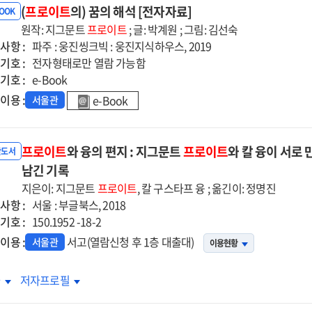
(
프로이트
의) 꿈의 해석 [전자자료]
로이트
프로이트
BOOK
원작: 지그문트
=
프로이트
; 글: 박계원 ; 그림: 김선숙
사항 :
e
The
파주 : 웅진씽크빅 : 웅진지식하우스, 2019
기호 :
ud
Freud
전자형태로만 열람 가능함
기호 :
der
reader
e-Book
이용 :
e-Book
서울관
프로이트
와 융의 편지 : 지그문트
프로이트
와 칼 융이 서로
반도서
남긴 기록
지은이: 지그문트
프로이트
, 칼 구스타프 융 ; 옮긴이: 정명진
사항 :
서울 : 부글북스, 2018
기호 :
150.1952 -18-2
이용 :
서고(열람신청 후 1층 대출대)
서울관
이용현황
로이트와
프로이트와
차
저자프로필
의
융의
지
편지