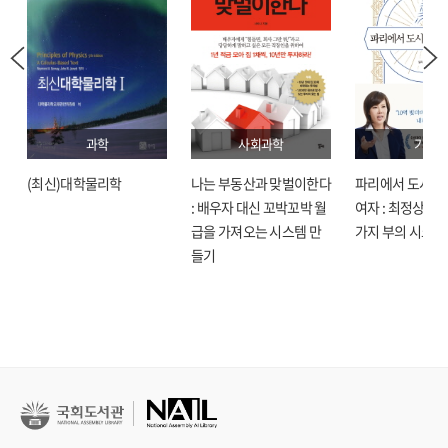
과학
사회과학
기술
(최신)대학물리학
나는 부동산과 맞벌이한다
파리에서 도시락
: 배우자 대신 꼬박꼬박 월
여자 : 최정상으로
급을 가져오는 시스템 만
가지 부의 시크릿
들기