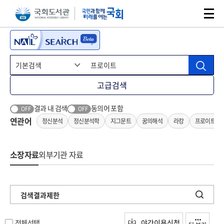
본문 바로가기
주메뉴 바로가기
고급검색
결과 내 검색
동의어 포함
OFF
OFF
연관어
정신분석
정신분석학
지그문트
꿈의해석
라캉
프로이트이
소장자료
외부기관 자료
검색결과제한
전체선택
야간이용신청