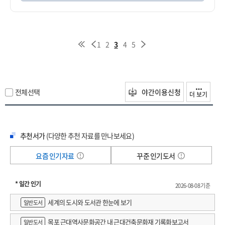
1
2
3
4
5
전체선택
야간이용신청
더 보기
추천서가
(다양한 추천 자료를 만나보세요)
요즘 인기자료
꾸준 인기도서
* 일간 인기
2026-08-08 기준
세계의 도시와 도서관 한눈에 보기
일반도서
목포 근대역사문화공간 내 근대건축문화재 기록화보고서
일반도서