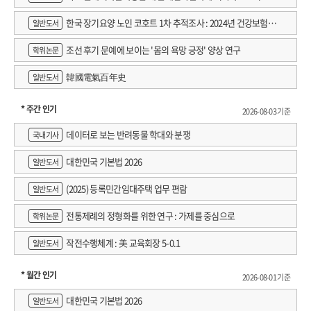
한국 장기요양 노인 코호트 1차 추적조사 : 2024년 건강보험연
일반도서
구원 정규연구보고서
조선 후기 문예에 보이는 '몸의 욕망 긍정' 양상 연구
학위논문
韓國電氣百年史
일반도서
* 주간 인기
2026-08-03 기준
데이터로 보는 반려동물 학대와 분쟁
국내기사
대한민국 기본법 2026
일반도서
(2025) 등록민간임대주택 업무 편람
일반도서
전통제례의 정형화를 위한 연구 : 가제를 중심으로
학위논문
작전수행체계 : 美 교육회장 5-0.1
일반도서
* 월간 인기
2026-08-01 기준
대한민국 기본법 2026
일반도서