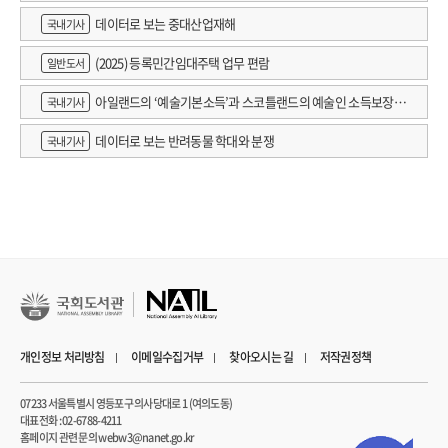
데이터로 보는 중대산업재해
국내기사
(2025) 등록민간임대주택 업무 편람
일반도서
아일랜드의 ‘예술기본소득’과 스코틀랜드의 예술인 소득보장정
국내기사
책 논의
데이터로 보는 반려동물 학대와 분쟁
국내기사
개인정보 처리방침
이메일수집거부
찾아오시는 길
저작권정책
07233 서울특별시 영등포구 의사당대로 1 (여의도동)
대표전화 : 02-6788-4211
홈페이지 관련 문의 webw3@nanet.go.kr