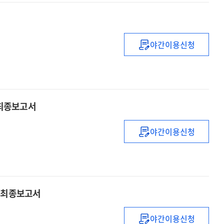
&
the
technology
status
:
of
통계표.
야간이용신청
women
(2025년)
2024
in
연구성과
science,
확산
engineering
정책
&
수립
 최종보고서
technology.
및
2024
제도
야간이용신청
운영
연구현장
중심의
국가연구개발사
제도개선에
관한
구 최종보고서
연구
최종보고서
야간이용신청
혁신도전형