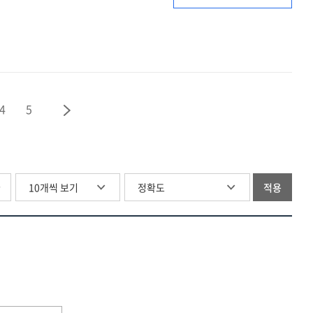
=
Survey
of
research
and
development
4
5
in
Korea
:
통계표.
2024
글
적용