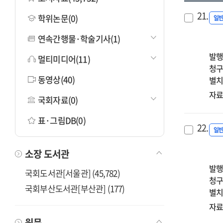
21.
학위논문(0)
일
연속간행물·학술기사(1)
발행
멀티미디어(11)
청구
동영상(40)
별치
자료
국회자료(0)
표·그림DB(0)
22.
일
소장 도서관
발행
국회도서관[서울관] (45,782)
청구
국회부산도서관[부산관] (177)
별치
자료
원문