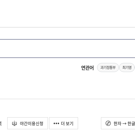
연관어
과기정통부
최기영
택
야간이용신청
더 보기
한자 → 한