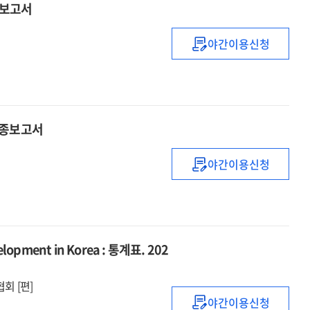
종보고서
연구
야간이용신청
(2025년)
성과평가
정책수립
·
운영
최종보고서
및
성과평가
야간이용신청
실시
국가연구개발사
:
간접비
최종보고서
산출
및
제도
opment in Korea : 통계표. 202
운영에
관한
회 [편]
연구
야간이용신청
최종보고서
연구개발활동조