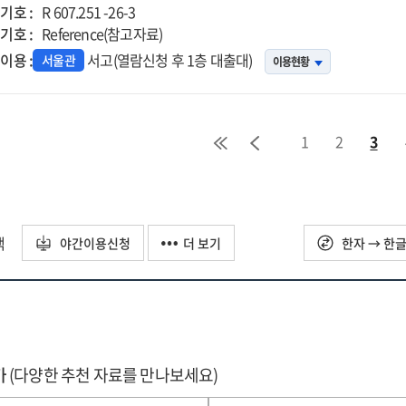
기호 :
R 607.251 -26-3
기호 :
Reference(참고자료)
이용 :
서고(열람신청 후 1층 대출대)
서울관
이용현황
1
2
3
택
야간이용신청
더 보기
한자 → 한
가
(다양한 추천 자료를 만나보세요)