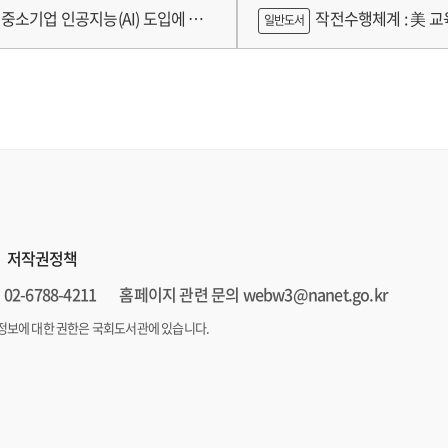
구축 고도화 연구
가제를 중심으로
중소기업 인공지능(AI) 도입에 따
작전수행체계 : 美 교육
일반도서
 인식의 탐색적 연구 : 창원시 제조
로그램 참가기업을 중심으로
저작권정책
02-6788-4211
홈페이지 관련 문의 webw3@nanet.go.kr
정보에 대한 권한은 국회도서관에 있습니다.