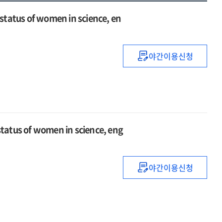
s of women in science, en
야간이용신청
여성과학기술인
활용
실태조사
보고서
=
Report
 of women in science, eng
on
the
status
야간이용신청
of
여성과학기술인
women
실태조사보고서
in
=
science,
Report
engineering
on