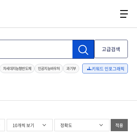
고급검색
키워드 인포그래픽
차세대지능형반도체
인공지능바우처
과기부
글
적용