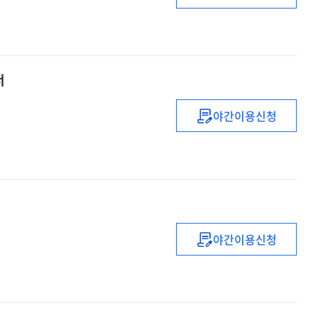
R&D
전담
지능형
독립기관
서
설립방안
마련
야간이용신청
연구
(2025년)
최종보고서
혁신도전형
앞으로
(APRO)
R&D
육성
최종보고서
야간이용신청
신흥기술
정책
고도화
및
성과확산