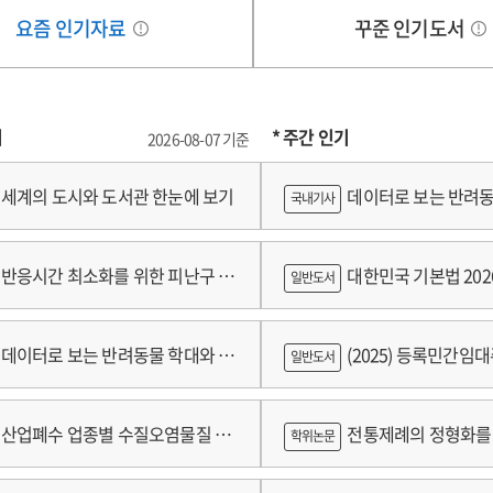
요즘 인기자료
꾸준 인기도서
기
* 주간 인기
2026-08-07 기준
세계의 도시와 도서관 한눈에 보기
데이터로 보는 반려동
국내기사
쟁
반응시간 최소화를 위한 피난구 유
대한민국 기본법 202
일반도서
 및 설치 기준 개발
데이터로 보는 반려동물 학대와 분
(2025) 등록민간임
일반도서
람
산업폐수 업종별 수질오염물질 배
전통제례의 정형화를 
학위논문