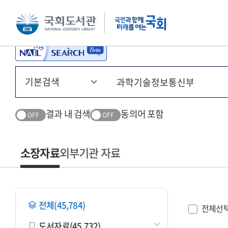
본문 바로가기
주메뉴 바로가기
결과 내 검색
동의어 포함
OFF
OFF
소장자료
외부기관 자료
전체(45,784)
전체선
도서자료(45,732)