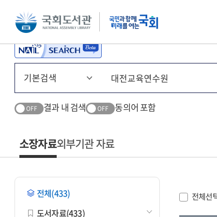
본문 바로가기
주메뉴 바로가기
결과 내 검색
동의어 포함
OFF
OFF
소장자료
외부기관 자료
전체(433)
전체선
도서자료(433)