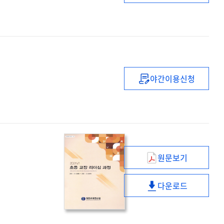
중등
복직
(예정)
교사
직무연수
(2기)
야간이용신청
선율로
하나되는
음악실기
직무연수
원문보기
(2021년)
초등
다운로드
교장
(2021년)
리더십
초등
과정
교장