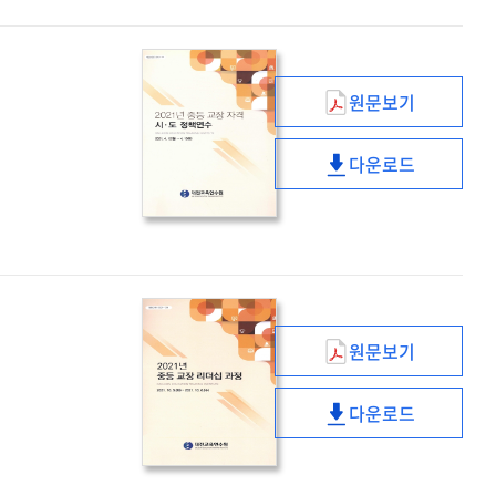
리더십
과정
원문보기
(2021년)
중등
다운로드
교장
(2021년)
자격
중등
시
교장
·
자격
도
시
정책연수
·
도
원문보기
정책연수
(2021년)
중등
다운로드
교장
(2021년)
리더십
중등
과정
교장