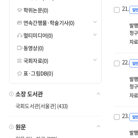
21.
학위논문(0)
일
연속간행물·학술기사(0)
발행
청구
멀티미디어(0)
자료
동영상(0)
국회자료(0)
22.
일
표·그림DB(0)
발행
청구
소장 도서관
자료
국회도서관[서울관] (433)
23.
일
원문
발행