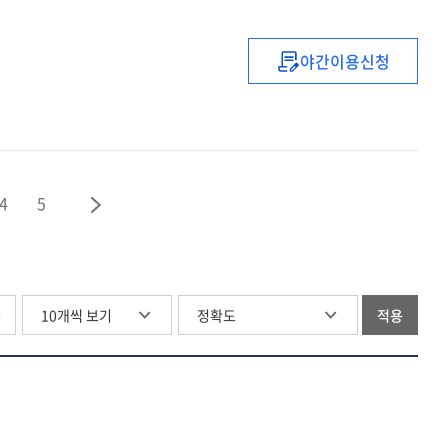
자격연수
야간이용신청
(2021)
중등
복직
(예정)
교사
직무연수
4
5
(1기)
글
적용