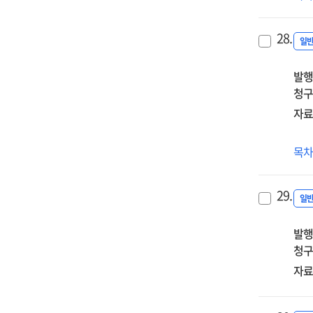
중
교
28.
리
일
과
발행
청구
자료
유
목
·
초
29.
교
일
(원)
발행
장
청구
자
시
자료
·
도