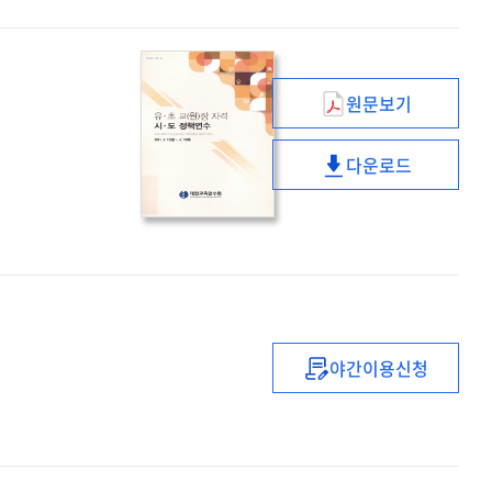
리더십
과정
원문보기
유
·
다운로드
초
유
교
·
(원)
초
장
교
자격
(원)
시
장
·
자격
도
시
야간이용신청
정책연수
(2021년)
·
중등
도
1급
정책연수
정교사
(수학)