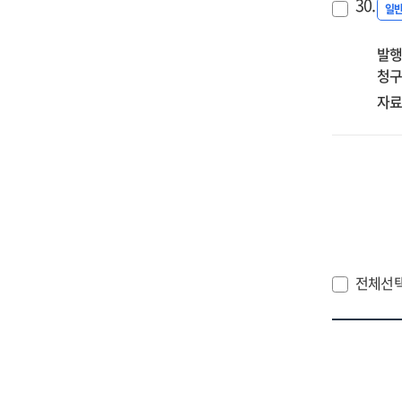
30.
정
일
발행
청구
자료
전체선