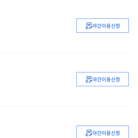
야간이용신청
(2022년)
유
·
초등
복직
(예정)
교사
야간이용신청
직무연수
(2022년)
(2기)
중등
1급
정교사
(수학)
자격연수
야간이용신청
(2022)