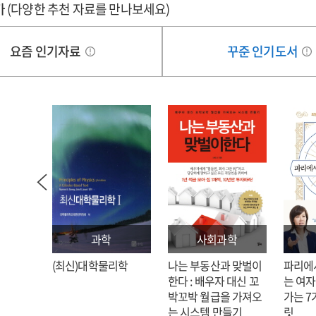
가
(다양한 추천 자료를 만나보세요)
요즘 인기자료
꾸준 인기도서
과학
사회과학
: 김호
(최신)대학물리학
나는 부동산과 맞벌이
파리에
한다 : 배우자 대신 꼬
는 여자
박꼬박 월급을 가져오
가는 7
는 시스템 만들기
릿