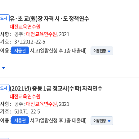
등
장
유·초 교(원)장 자격 시·도 정책연수
더십
반도서
정
대전교육연수원
사항 :
공주 :
대전교육연수원
, 2021
기호 :
371.2012 -22-5
이용 :
서고(열람신청 후 1층 대출대)
서울관
이용현황
차
(2021년) 중등 1급 정교사(수학) 자격연수
반도서
대전교육연수원
사항 :
공주 :
대전교육연수원
, 2021
기호 :
격
510.71 -22-5
이용 :
서고(열람신청 후 1층 대출대)
서울관
이용현황