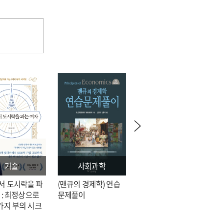
기술
사회과학
문학
서 도시락을 파
(맨큐의 경제학) 연습
전지적 독자 시점 = 싱
 : 최정상으로
문제풀이
숑 장편소설
가지 부의 시크