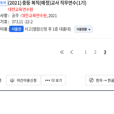
책연수
(2021) 중등 복직(예정)교사 직무연수(1기)
반도서
대전교육연수원
사항 :
공주 :
대전교육연수원
, 2021
기호 :
373.11 -22-2
이용 :
서고(열람신청 후 1층 대출대)
서울관
이용현황
1
2
3
택
야간이용신청
더 보기
한자 → 한