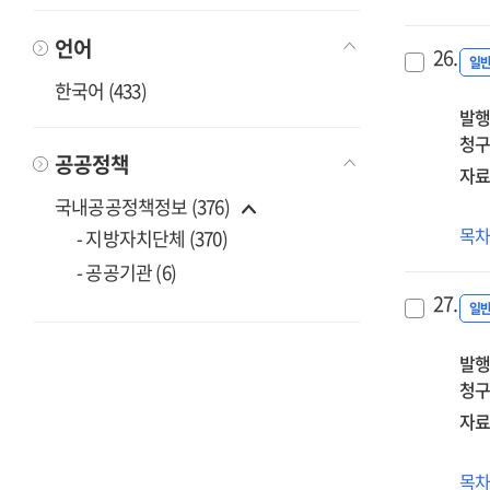
초
교
언어
26.
리
일
한국어 (433)
과
발행
청구
공공정책
자료
국내공공정책정보 (376)
(20
목
- 지방자치단체 (370)
중
- 공공기관 (6)
교
27.
자
일
시
발행
·
청구
도
정
자료
(20
목