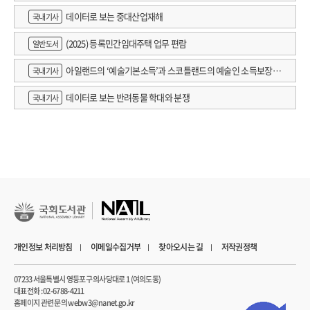
데이터로 보는 중대산업재해
국내기사
(2025) 등록민간임대주택 업무 편람
일반도서
아일랜드의 ‘예술기본소득’과 스코틀랜드의 예술인 소득보장정
국내기사
책 논의
데이터로 보는 반려동물 학대와 분쟁
국내기사
개인정보 처리방침
이메일수집거부
찾아오시는 길
저작권정책
07233 서울특별시 영등포구 의사당대로 1 (여의도동)
대표전화 : 02-6788-4211
홈페이지 관련 문의 webw3@nanet.go.kr