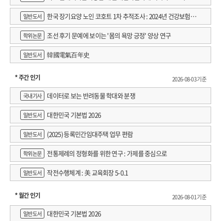
한국 장기요양 노인 코호트 1차 추적조사 : 2024년 건강보험연
일반도서
구원 정규연구보고서
조선 후기 문예에 보이는 '몸의 욕망 긍정' 양상 연구
학위논문
韓國電氣百年史
일반도서
* 주간 인기
2026-08-03 기준
데이터로 보는 반려동물 학대와 분쟁
국내기사
대한민국 기본법 2026
일반도서
(2025) 등록민간임대주택 업무 편람
일반도서
전통제례의 정형화를 위한 연구 : 가제를 중심으로
학위논문
작전수행체계 : 美 교육회장 5-0.1
일반도서
* 월간 인기
2026-08-01 기준
대한민국 기본법 2026
일반도서