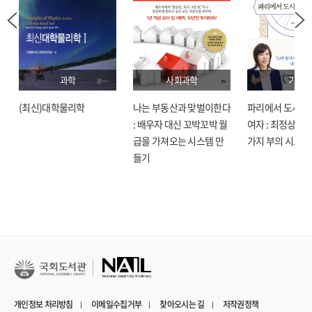
과학
사회과학
기술
(최신)대학물리학
나는 부동산과 맞벌이한다
파리에서 도시락
: 배우자 대신 꼬박꼬박 월
여자 : 최정상으로
급을 가져오는 시스템 만
가지 부의 시크릿
들기
개인정보 처리방침
이메일수집거부
찾아오시는 길
저작권정책