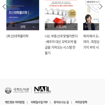
과학
사회과학
기술
(최신)대학물리학
나는 부동산과 맞벌이한다
파리에서 도시락
: 배우자 대신 꼬박꼬박 월
여자 : 최정상으로
급을 가져오는 시스템 만
가지 부의 시크릿
들기
개인정보 처리방침
이메일수집거부
찾아오시는 길
저작권정책