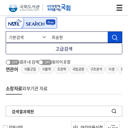
본문 바로가기
주메뉴 바로가기
고급검색
결과 내 검색
동의어 포함
OFF
OFF
연관어
식물군집
식물학
조경학
국립공원
구조분석
식생
경관
소장자료
외부기관 자료
검색결과제한
전체선택
야간이용신청