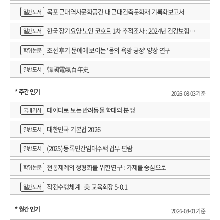
목포 근대역사문화공간 내 근대건축문화재 기록화보고서
일반도서
한국 장기요양 노인 코호트 1차 추적조사 : 2024년 건강보험연
일반도서
구원 정규연구보고서
조선 후기 문예에 보이는 '몸의 욕망 긍정' 양상 연구
학위논문
韓國電氣百年史
일반도서
* 주간 인기
2026-08-03 기준
데이터로 보는 반려동물 학대와 분쟁
국내기사
대한민국 기본법 2026
일반도서
(2025) 등록민간임대주택 업무 편람
일반도서
전통제례의 정형화를 위한 연구 : 가제를 중심으로
학위논문
작전수행체계 : 美 교육회장 5-0.1
일반도서
* 월간 인기
2026-08-01 기준