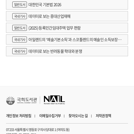
대한민국 기본법 2026
일반도서
데이터로 보는 중대산업재해
국내기사
(2025) 등록민간임대주택 업무 편람
일반도서
아일랜드의 ‘예술기본소득’과 스코틀랜드의 예술인 소득보장정
국내기사
책 논의
데이터로 보는 반려동물 학대와 분쟁
국내기사
개인정보 처리방침
이메일수집거부
찾아오시는 길
저작권정책
07233 서울특별시 영등포구 의사당대로 1 (여의도동)