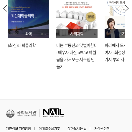
과학
사회과학
기술
(최신)대학물리학
나는 부동산과 맞벌이한다
파리에서 도시락
: 배우자 대신 꼬박꼬박 월
여자 : 최정상으로
급을 가져오는 시스템 만
가지 부의 시크릿
들기
개인정보 처리방침
이메일수집거부
찾아오시는 길
저작권정책