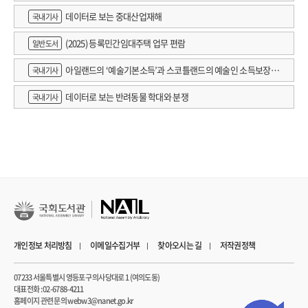
데이터로 보는 중대산업재해
국내기사
(2025) 등록민간임대주택 업무 편람
일반도서
아일랜드의 ‘예술기본소득’과 스코틀랜드의 예술인 소득보장정
국내기사
책 논의
데이터로 보는 반려동물 학대와 분쟁
국내기사
개인정보 처리방침
이메일수집거부
찾아오시는 길
저작권정책
07233 서울특별시 영등포구 의사당대로 1 (여의도동)
대표전화 : 02-6788-4211
홈페이지 관련 문의 webw3@nanet.go.kr