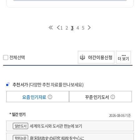
1
2
3
4
5
전체선택
야간이용신청
더 보기
추천서가
(다양한 추천 자료를 만나보세요)
요즘 인기자료
꾸준 인기도서
* 일간 인기
2026-08-06 기준
세계의 도시와 도서관 한눈에 보기
일반도서
唐宋財政史の硏究 租稅を中心に
학위논문