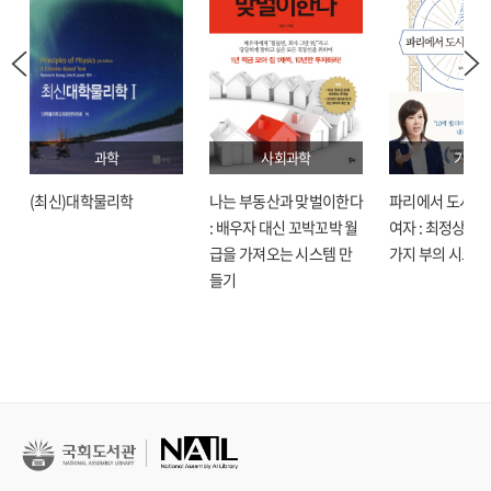
과학
사회과학
기술
(최신)대학물리학
나는 부동산과 맞벌이한다
파리에서 도시락
: 배우자 대신 꼬박꼬박 월
여자 : 최정상으로
급을 가져오는 시스템 만
가지 부의 시크릿
들기