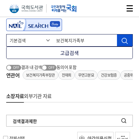
본문 바로가기
주메뉴 바로가기
고급검색
결과 내 검색
동의어 포함
OFF
OFF
연관어
보건복지가족부장관
전재희
무연고분묘
건강보험증
공중위생
소장자료
외부기관 자료
검색결과제한
전체선택
야간이용신청